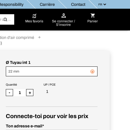
esponsibility
Carrière
Contact
Mes favoris
Se connecter /
Panier
S'inscrire
ation d'air comprimé
d)
Ø Tuyau int 1
22 mm
Quantité
UP / PCE
1
-
+
Connecte-toi pour voir les prix
Ton adresse e-mail
*