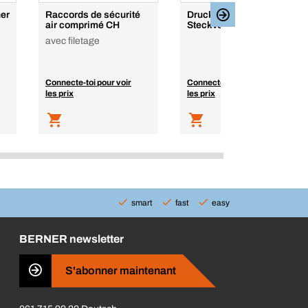
er
Raccords de sécurité
Druckluft
air comprimé CH
Steckverbinder
avec filetage
Connecte-toi pour voir
Connecte-toi pour voir
les prix
les prix
smart
fast
easy
BERNER newsletter
S'abonner maintenant