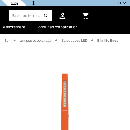
Shop
Assortiment
Domaines d'application
telier
Lampes et éclairage
Baladeuses LED
Slimlite Easy