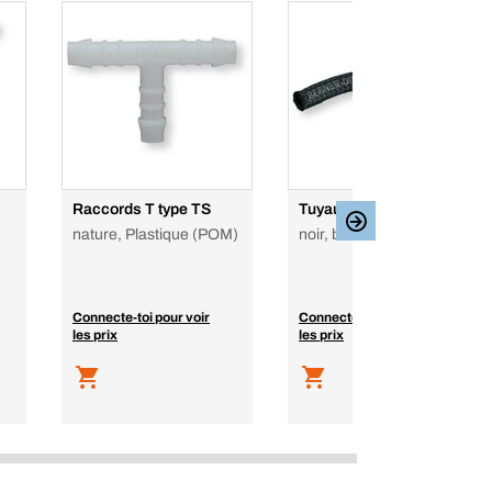
Raccords T type TS
Tuyau tressé type B
nature, Plastique (POM)
noir, bobine
Connecte-toi pour voir
Connecte-toi pour voir
les prix
les prix