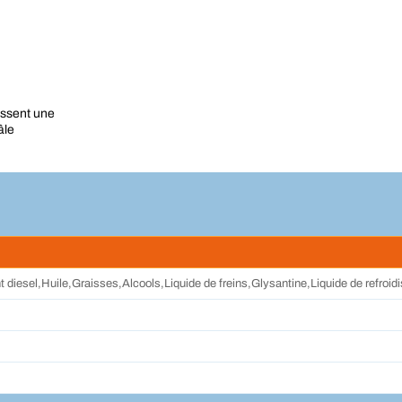
issent une
âle
diesel,Huile,Graisses,Alcools,Liquide de freins,Glysantine,Liquide de refroid