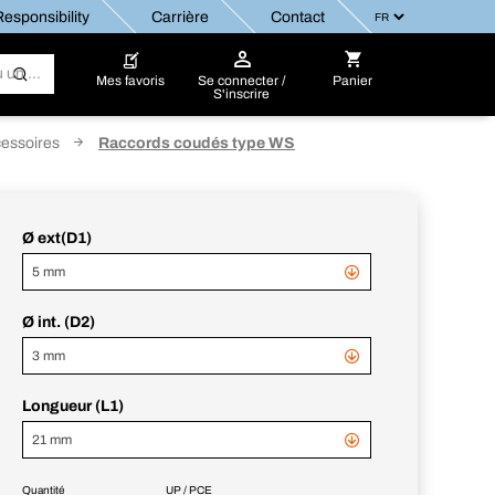
esponsibility
Carrière
Contact
Mes favoris
Se connecter /
Panier
S'inscrire
essoires
Raccords coudés type WS
Ø ext(D1)
5 mm
Ø int. (D2)
3 mm
Longueur (L1)
21 mm
Quantité
UP / PCE