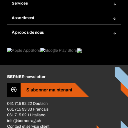
Services
Gestion des factures
Rayonnage Bera Modul
Favoris
Assortiment
Bera Smart
Réassort
Innovations de produits
Base données produits chimiques
À propos de nous
Abonnement
Domaines d'application
eProcurement
Ce que nous offrons
Retour / Réclamation
Product Compliance
Guides de choix
Ce qui nous motive
Brochures / Catalogues
Corporate Responsibility
Carrière
BERNER newsletter
Les magasins BERNER
S'abonner maintenant
Business Conduct
061 715 92 22 Deutsch
061 715 93 33 Francais
061 715 92 11 Italiano
info@berner-ag.ch
Contact et service client