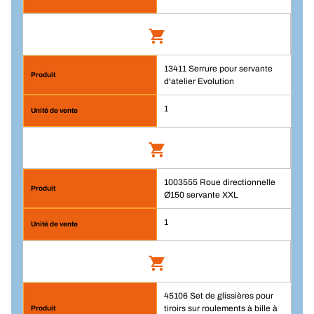
13411 Serrure pour servante
Roue fixe Ø150 servante XXL
d'atelier Evolution
Code article.: 1003554
1
Connexion
UP/PCE
1003555 Roue directionnelle
Serrure pour servante d'atelier Evolution
1
Ø150 servante XXL
Quantité
Code article.: 13411
1
Connexion
Ajouter au panier
UP/PCE
45106 Set de glissières pour
Roue directionnelle Ø150 servante XXL
1
tiroirs sur roulements à bille à