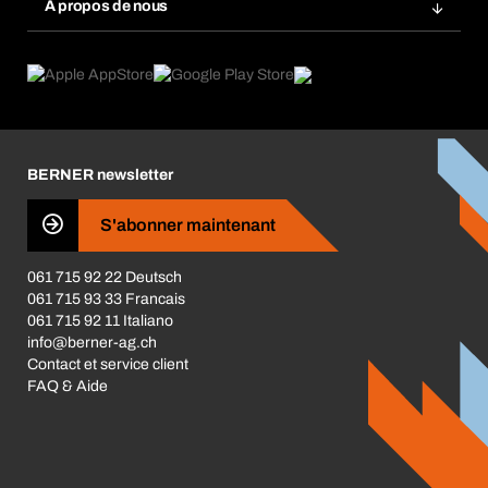
Base données produits chimiques
À propos de nous
Abonnement
Domaines d'application
eProcurement
Ce que nous offrons
Retour / Réclamation
Product Compliance
Guides de choix
Ce qui nous motive
Brochures / Catalogues
Corporate Responsibility
Carrière
BERNER newsletter
Les magasins BERNER
S'abonner maintenant
Business Conduct
061 715 92 22 Deutsch
061 715 93 33 Francais
061 715 92 11 Italiano
info@berner-ag.ch
Contact et service client
FAQ & Aide