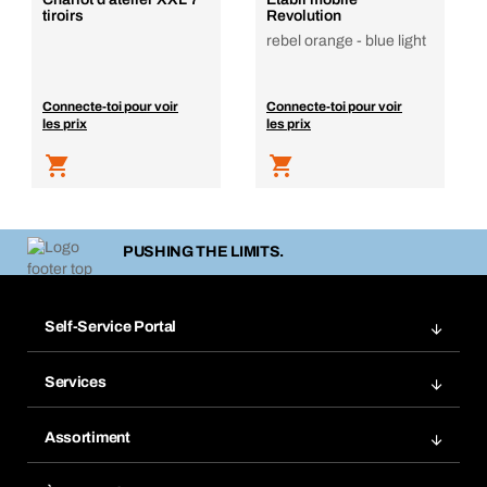
tiroirs
Revolution
rebel orange - blue light
Connecte-toi pour voir
Connecte-toi pour voir
les prix
les prix
PUSHING THE LIMITS.
Self-Service Portal
Commandes
Services
Gestion des factures
Rayonnage Bera Modul
Favoris
Assortiment
Bera Smart
Réassort
Innovations de produits