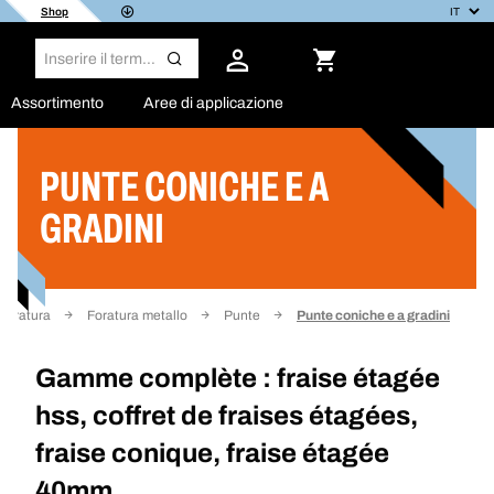
Shop
Assortimento
Aree di applicazione
PUNTE CONICHE E A
Filtro
GRADINI
Foratura
Foratura metallo
Punte
Punte coniche e a gradini
Gamme complète : fraise étagée
hss, coffret de fraises étagées,
fraise conique, fraise étagée
40mm