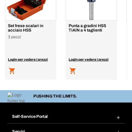
Set frese scalari in
Punta a gradini HSS
P
acciaio HSS
TiAlN a 4 taglienti
c
3 pezzi
Login per vedere i prezzi
Login per vedere i prezzi
L
PUSHING THE LIMITS.
Self-Service Portal
Ordini
Servizi