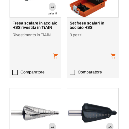
+4
varianti
Fresa scalare in acciaio
Set frese scalari in
HSS rivestita in TiAlN
acciaio HSS
Rivestimento in TiAlN
3 pezzi
Comparatore
Comparatore
+4
+5