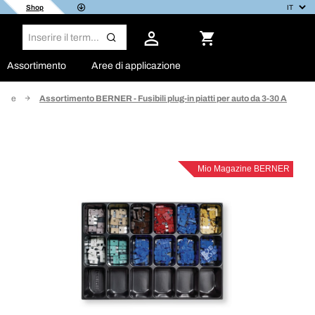
Shop
Assortimento
Aree di applicazione
fette
Assortimento BERNER - Fusibili plug-in piatti per auto da 3-30 A
Mio Magazine BERNER