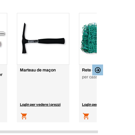
Marteau de maçon
Rete di copertura
er
per cassoni
Login per vedere i prezzi
Login per vedere i prezzi