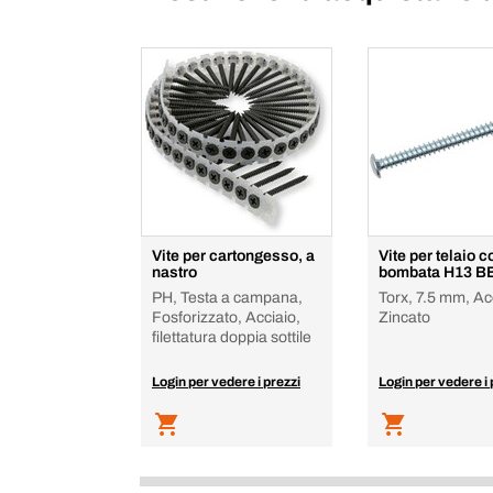
Vite per cartongesso, a
Vite per telaio c
nastro
bombata H13 B
PH, Testa a campana,
Torx, 7.5 mm, Ac
Fosforizzato, Acciaio,
Zincato
filettatura doppia sottile
Login per vedere i prezzi
Login per vedere i 