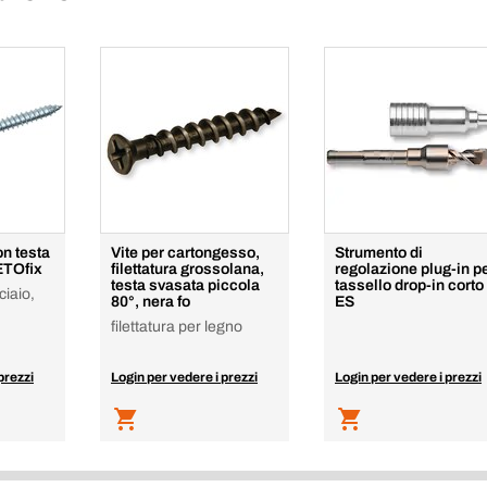
on testa
Vite per cartongesso,
Strumento di
ETOfix
filettatura grossolana,
regolazione plug-in p
testa svasata piccola
tassello drop-in corto
ciaio,
80°, nera fo
ES
filettatura per legno
prezzi
Login per vedere i prezzi
Login per vedere i prezzi