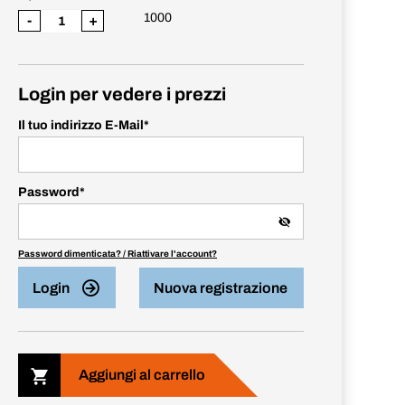
1000
-
+
Login per vedere i prezzi
Il tuo indirizzo E-Mail
*
Password
*
Password dimenticata? / Riattivare l'account?
Login
Nuova registrazione
Aggiungi al carrello