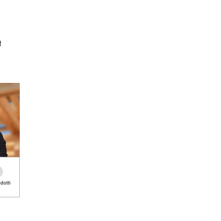
e
odotti