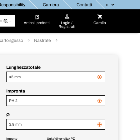
esponsibility
Carriera
Contatti
Articoli preferiti
Login /
Carello
Registrati
 cartongesso
Nastrate
Lunghezzatotale
45 mm
Impronta
PH 2
Ø
3.9 mm
Importo
Unita' di vendita / PZ