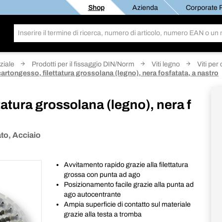
Shop
Azienda
Corporate R
ziale
Prodotti per il fissaggio DIN/Norm
Viti legno
Viti per
cartongesso, filettatura grossolana (legno), nera fosfatata, a nastro
tatura grossolana (legno), nera f
to, Acciaio
Avvitamento rapido grazie alla filettatura
grossa con punta ad ago
Posizionamento facile grazie alla punta ad
ago autocentrante
Ampia superficie di contatto sul materiale
grazie alla testa a tromba