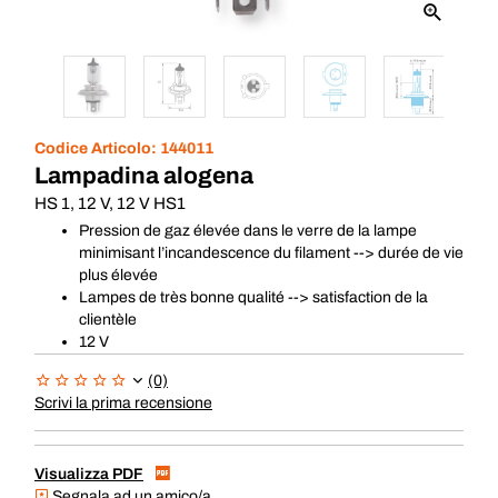
Codice Articolo:
144011
Lampadina alogena
HS 1, 12 V, 12 V HS1
Pression de gaz élevée dans le verre de la lampe
minimisant l’incandescence du filament --> durée de vie
plus élevée
Lampes de très bonne qualité --> satisfaction de la
clientèle
12 V
(0)
Scrivi la prima recensione
Visualizza PDF
Segnala ad un amico/a