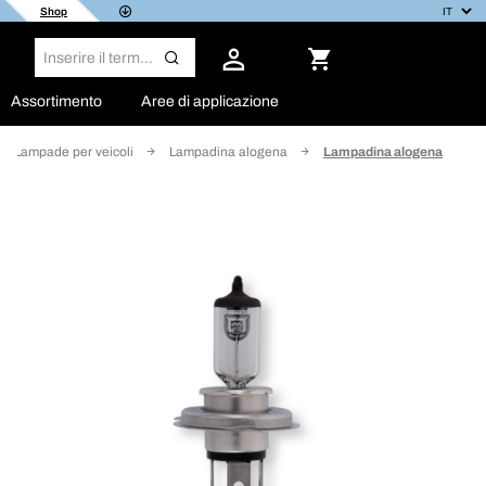
Shop
Assortimento
Aree di applicazione
Lampade per veicoli
Lampadina alogena
Lampadina alogena