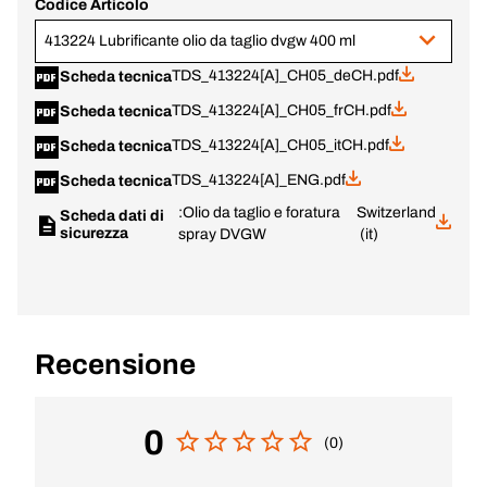
Codice Articolo
413224 Lubrificante olio da taglio dvgw 400 ml
TDS_413224[A]_CH05_deCH.pdf
Scheda tecnica
TDS_413224[A]_CH05_frCH.pdf
Scheda tecnica
TDS_413224[A]_CH05_itCH.pdf
Scheda tecnica
TDS_413224[A]_ENG.pdf
Scheda tecnica
:Olio da taglio e foratura
Switzerland
Scheda dati di
sicurezza
spray DVGW
(it)
Recensione
0
(0)