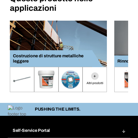
applicazioni
Costruzione di strutture metalliche
leggere
Rinnovame
+
Altri prodotti
PUSHING THE LIMITS.
Self-Service Portal