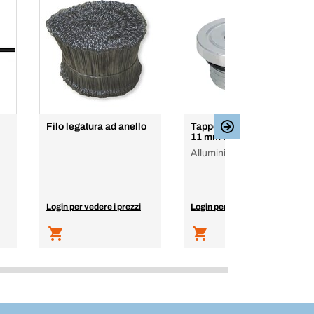
Filo legatura ad anello
Tappo olio M22 x 1.5 x
11 mm M 22 x 1.5 x 11
Alluminio
Login per vedere i prezzi
Login per vedere i prezzi