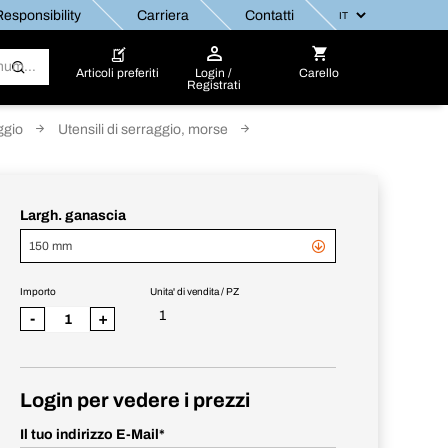
esponsibility
Carriera
Contatti
Articoli preferiti
Login /
Carello
Registrati
ggio
Utensili di serraggio, morse
Largh. ganascia
150 mm
Importo
Unita' di vendita / PZ
1
-
+
Login per vedere i prezzi
Il tuo indirizzo E-Mail
*