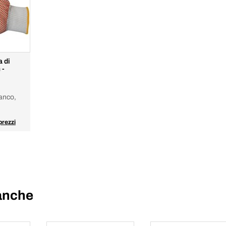
a di
 -
anco,
prezzi
 anche