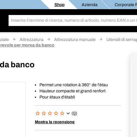
Shop
Azienda
Corporate R
ziale
Attrezzatura
Attrezzatura manuale
Utensili di serra
irevole per morsa da banco
 da banco
Permet une rotation à 360° de l'étau
Hauteur compacte et grand renfort
Pour étaux d'établi
(0)
Mostra la recensione