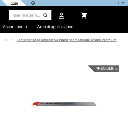
Shop
Assortimento
Aree di applicazione
ciali
Lama per sega alternativa Wave per materiali isolanti Premium
PREMIUMline