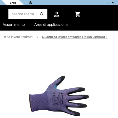
Shop
Assortimento
Aree di applicazione
anti da lavoro spalmati
Guanto da lavoro antitaglio Flexus LightCut F