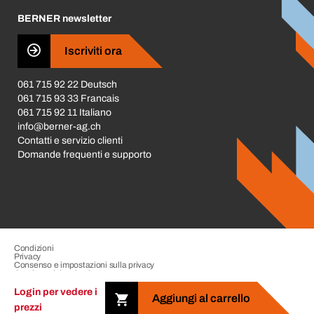
Carriera
BERNER newsletter
Business Conduct
Iscriviti ora
061 715 92 22 Deutsch
061 715 93 33 Francais
061 715 92 11 Italiano
info@berner-ag.ch
Contatti e servizio clienti
Domande frequenti e supporto
Condizioni
Privacy
Consenso e impostazioni sulla privacy
Gestione dei reclami
Impressione
Login per vedere i
Aggiungi al carrello
prezzi
Copyright &copy; 2026 The BERNER Group. All rights reserved.