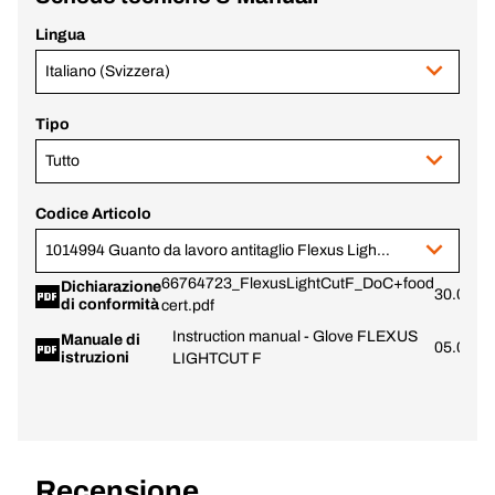
Lingua
Italiano (Svizzera)
Tipo
Tutto
Codice Articolo
1014994 Guanto da lavoro antitaglio Flexus LightCut F taglia 11
66764723_FlexusLightCutF_DoC+food
Dichiarazione
30.03.2
di conformità
cert.pdf
Instruction manual - Glove FLEXUS
Manuale di
05.06.2
istruzioni
LIGHTCUT F
Recensione