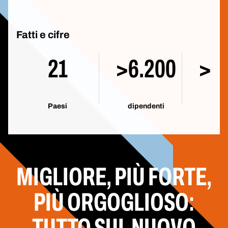
Fatti e cifre
21
>6.200
>1
Paesi
dipendenti
MIGLIORE, PIÙ FORTE,
PIÙ ORGOGLIOSO:
TUTTO SUL NUOVO