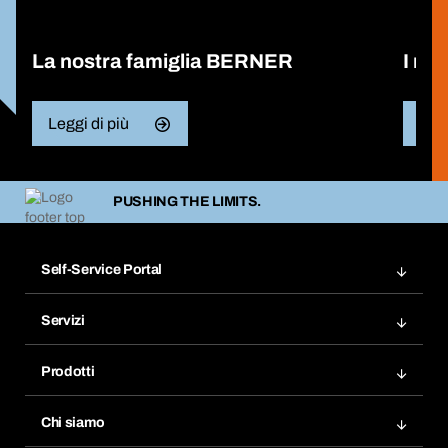
La nostra famiglia BERNER
I nos
Leggi di più
Legg
PUSHING THE LIMITS.
Self-Service Portal
Ordini
Servizi
Fatture
Bera Modul
Modelli d'ordine
Prodotti
Bera Smart
Acquista di nuovo
Innovazioni di prodotto
Chemical Safety Management
Chi siamo
Ordini programmati
Applicazioni