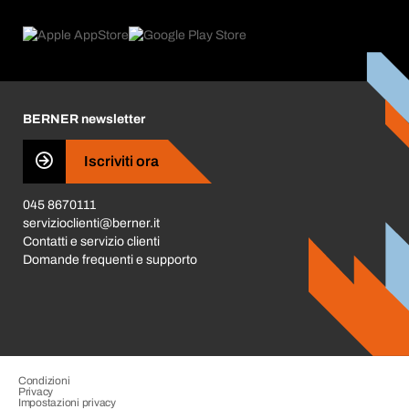
eProcurement
Cosa offriamo
FAQ
Product Compliance
Trova prodotti
Cosa ci spinge
Cataloghi e brochure
Corporate Responsibility
Carriera
BERNER newsletter
Business Conduct
Iscriviti ora
045 8670111
servizioclienti@berner.it
Contatti e servizio clienti
Domande frequenti e supporto
Condizioni
Privacy
Impostazioni privacy