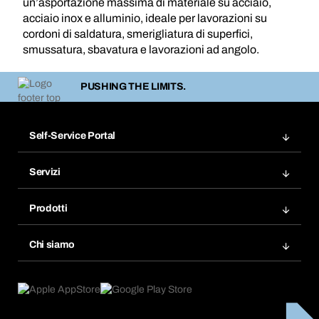
un’asportazione massima di materiale su acciaio,
acciaio inox e alluminio, ideale per lavorazioni su
cordoni di saldatura, smerigliatura di superfici,
smussatura, sbavatura e lavorazioni ad angolo.
PUSHING THE LIMITS.
Self-Service Portal
Ordini
Servizi
Fatture
Bera Modul
Modelli d'ordine
Prodotti
Bera Smart
Acquista di nuovo
Innovazioni di prodotto
Chemical Safety Management
Chi siamo
Ordini programmati
Applicazioni
eProcurement
Cosa offriamo
FAQ
Product Compliance
Trova prodotti
Cosa ci spinge
Cataloghi e brochure
Corporate Responsibility