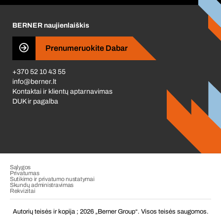
Karjera
BERNER naujienlaiškis
Business Conduct
Prenumeruokite Dabar
+370 52 10 43 55
info@berner.lt
Kontaktai ir klientų aptarnavimas
DUK ir pagalba
Sąlygos
Privatumas
Sutikimo ir privatumo nustatymai
Skundų administravimas
Rekvizitai
Autorių teisės ir kopija ; 2026 „Berner Group“. Visos teisės saugomos.