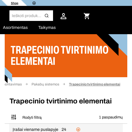
Shop
Asortimentas
Taikymas
TRAPECINIO TVIRTINIMO
Filtras
ELEMENTAI
ir montavimas
Pakabų sistemos
Trapecinio tvirtinimo elementai
Trapecinio tvirtinimo elementai
1 paspaudimų
Rodyti filtrą
Įrašai viename puslapyje
24