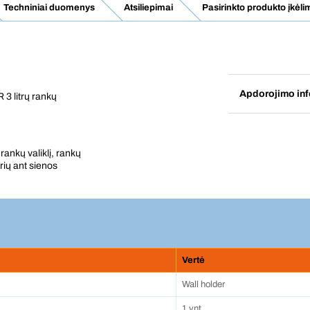
Techniniai duomenys
Atsiliepimai
Pasirinkto produkto įkėlim
Apdorojimo inf
 3 litrų rankų
ankų valiklį, rankų
rių ant sienos
Vertė
Wall holder
1 vnt.