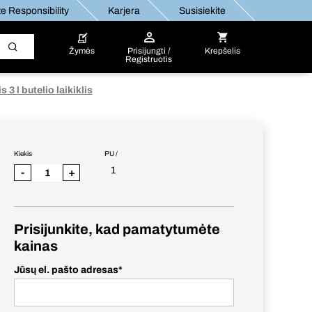
e Responsibility
Karjera
Susisiekite
Žymės
Prisijungti /
Krepšelis
Registruotis
s 3 l butelio laikiklis
Kiekis
PU /
1
-
+
Prisijunkite, kad pamatytumėte
kainas
Jūsų el. pašto adresas
*