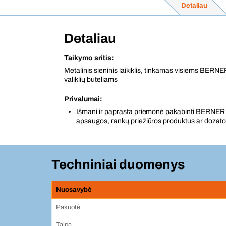
Detaliau
Detaliau
Taikymo sritis:
Metalinis sieninis laikiklis, tinkamas visiems BERNER
valiklių buteliams
Privalumai:
Išmani ir paprasta priemonė pakabinti BERNER r
apsaugos, rankų priežiūros produktus ar dozato
Techniniai duomenys
Nuosavybė
Pakuotė
Talpa