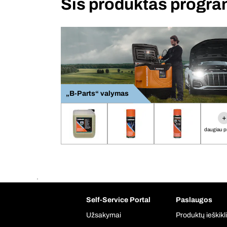
Šis produktas progr
„B-Parts“ valymas
+
daugiau p
.
Self-Service Portal
Paslaugos
Užsakymai
Produktų ieškikl