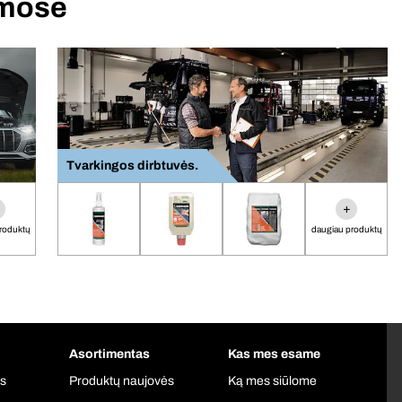
amose
Tvarkingos dirbtuvės.
+
roduktų
daugiau produktų
Asortimentas
Kas mes esame
is
Produktų naujovės
Ką mes siūlome