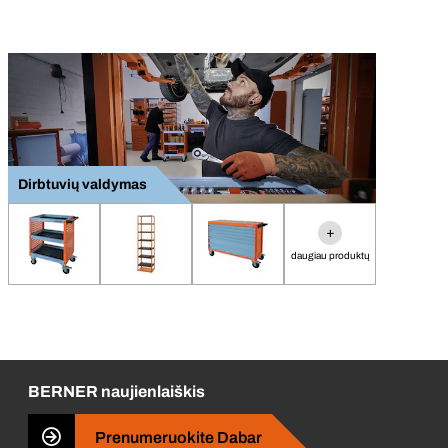
Dirbtuvių valdymas
+
daugiau produktų
BERNER naujienlaiškis
Prenumeruokite Dabar