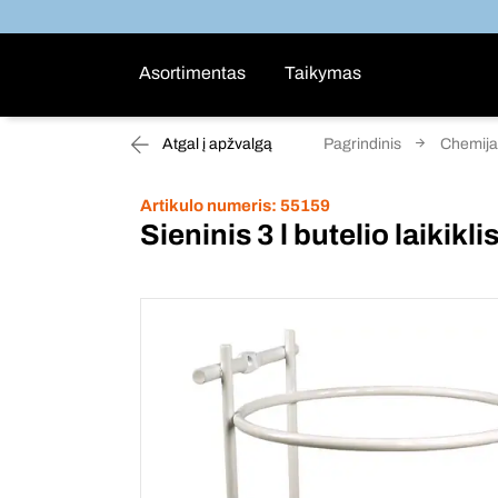
Asortimentas
Taikymas
Atgal į apžvalgą
Pagrindinis
Chemija
Artikulo numeris:
55159
Sieninis 3 l butelio laikikli