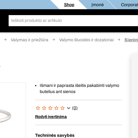
Shop
Įmonė
Corporat
Valymas ir priežiūra
Valymo šluostės ir dozatoriai
Sienini
s
Išmani ir paprasta išeitis pakabinti valymo
butelius ant sienos
(0)
Rodyti įvertinimą
Techninės savybės