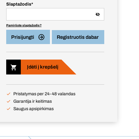
Slaptažodis
*
Pamiršote slaptažodis?
Prisijungti
Registruotis dabar
Įdėti į krepšelį
Pristatymas per 24-48 valandas
Garantija ir keitimas
Saugus apsipirkimas