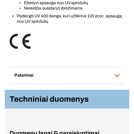
Efektyvi apsauga nuo UV spindulių
Neleidžia susidaryti įbrėžimams
Padengti UV 400 danga, kuri užtikrina 100 proc. apsaugą
nuo UV spindulių
Patarimai
Techniniai duomenys
Duomenų lapai & parsisiuntimai