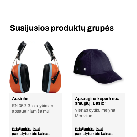
Susijusios produktų grupės
Ausinės
Apsauginė kepurė nuo
smūgių „Basic“
EN 352-3, statybiniam
Vienas dydis, mėlyna,
apsauginiam šalmui
Medvilnė
Prisijunkite, kad
Prisijunkite, kad
pamatytumėte kainas
pamatytumėte kainas