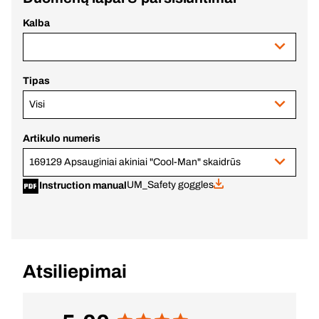
Kalba
Tipas
Visi
Artikulo numeris
169129 Apsauginiai akiniai "Cool-Man" skaidrūs
UM_Safety goggles
Instruction manual
Atsiliepimai