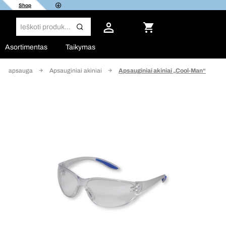
Shop
Asortimentas
Taikymas
akių apsauga
Apsauginiai akiniai
Apsauginiai akiniai „Cool-Man“