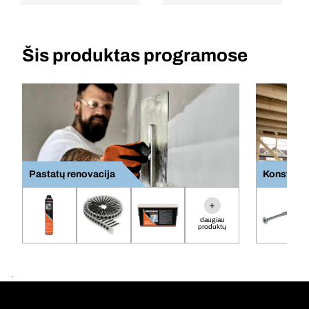
Šis produktas programose
Pastatų renovacija
Konstrukc
+
daugiau
produktų
.