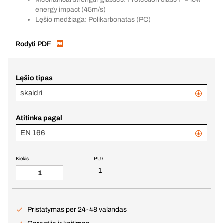
energy impact (45m/s)
Lęšio medžiaga: Polikarbonatas (PC)
Rodyti PDF
Lęšio tipas
skaidri
Atitinka pagal
EN 166
Kiekis
PU /
1
Pristatymas per 24-48 valandas