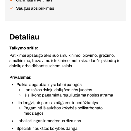
Garantija ir keitimas
Saugus apsipirkimas
Detaliau
Taikymo sritis:
Patikimai apsaugo akis nuo smulkinimo, pjovimo, gręžimo,
smulkinimo, frezavimo ir tekinimo metu skraidančių skiedrų ir
dalelių arba dirbant su chemikalais.
Privalumai:
Puikiai apgaubia ir yra labai patogūs
Lanksčios dviejų dalių šoninės juostos
Iš silikono pagaminta reguliuojama nosies atrama
Itin lengvi, atsparus smūgiams ir nedūžtantys
Pagaminti iš aukštos kokybės polikarbonato
medžiagos
Labai stilingas ir modernus dizainas
Speciali ir aukštos kokybės danga