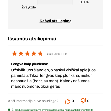
0.0 %
Žvaigždė
Rašyti atsiliepimą
Išsamūs atsiliepimai
2022-06-08
| HM
Lengva kaip plunksna!
Užsivilk juos šiandien, o paskui visiškai apie juos
pamiršau. Tikrai lengvas kaip plunksna, niekur
nespaudžia (bent jau man). Kaina / našumas,
mano nuomone, tikrai geras
Ar ši informacija buvo naudinga?
0
0
Ši produkto apžvalga buvo išversta automatiškai naudojant dirbtinį intelektą