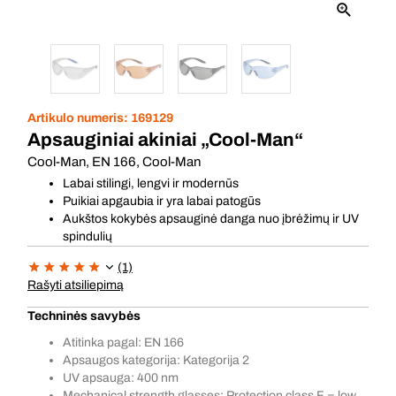
Artikulo numeris:
169129
Apsauginiai akiniai „Cool-Man“
Cool-Man, EN 166, Cool-Man
Labai stilingi, lengvi ir modernūs
Puikiai apgaubia ir yra labai patogūs
Aukštos kokybės apsauginė danga nuo įbrėžimų ir UV
spindulių
(1)
Rašyti atsiliepimą
Techninės savybės
Atitinka pagal: EN 166
Apsaugos kategorija: Kategorija 2
UV apsauga: 400 nm
Mechanical strength glasses: Protection class F = low