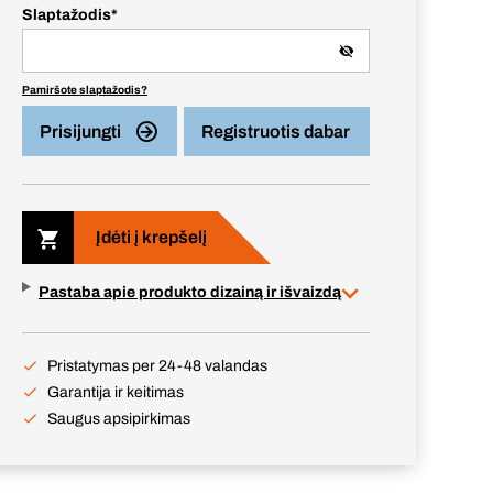
Slaptažodis
*
Pamiršote slaptažodis?
Prisijungti
Registruotis dabar
Įdėti į krepšelį
Pastaba apie produkto dizainą ir išvaizdą
Pristatymas per 24-48 valandas
Garantija ir keitimas
Saugus apsipirkimas