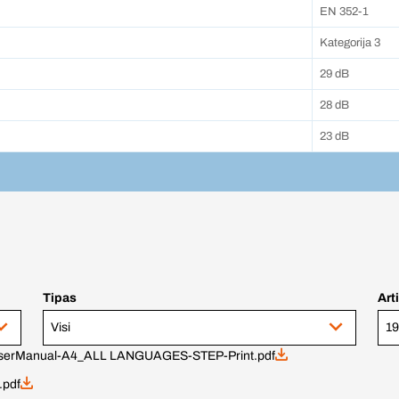
EN 352-1
Kategorija 3
29 dB
28 dB
23 dB
Tipas
Art
Visi
19
serManual-A4_ALL LANGUAGES-STEP-Print.pdf
.pdf