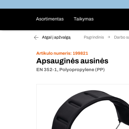
Asortimentas
Taikymas
Atgal į apžvalgą
Pagrindinis
Darbo s
Artikulo numeris:
199821
Apsauginės ausinės
EN 352-1, Polyopropylene (PP)