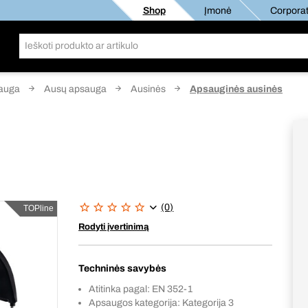
Shop
Įmonė
Corporat
auga
Ausų apsauga
Ausinės
Apsauginės ausinės
(0)
TOPline
Rodyti įvertinimą
Techninės savybės
Atitinka pagal: EN 352-1
Apsaugos kategorija: Kategorija 3