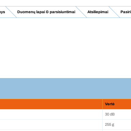
nys
Duomenų lapai & parsisiuntimai
Atsiliepimai
Pasiri
Vertė
30 dB
255 g