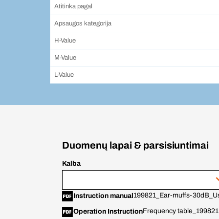
Atitinka pagal
Apsaugos kategorija
H-Value
M-Value
L-Value
Duomenų lapai & parsisiuntimai
Kalba
199821_Ear-muffs-30dB_U
Instruction manual
Frequency table_199821
Operation Instruction