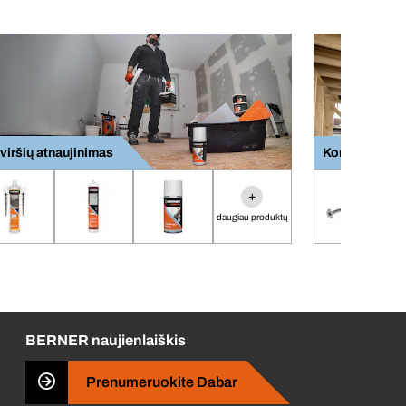
viršių atnaujinimas
Konstrukcijų
+
daugiau produktų
BERNER naujienlaiškis
Prenumeruokite Dabar