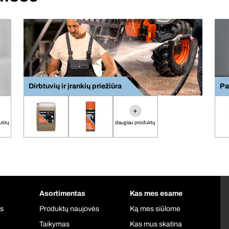
Dirbtuvių ir įrankių priežiūra
Pa
+
uktų
daugiau produktų
Asortimentas
Kas mes esame
is
Produktų naujovės
Ką mes siūlome
Taikymas
Kas mus skatina