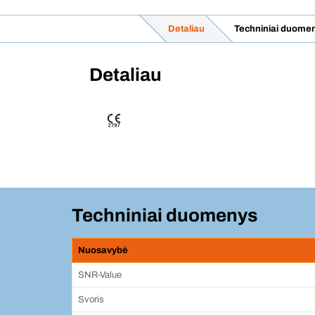
Detaliau
Techniniai duome
Detaliau
Techniniai duomenys
Nuosavybė
SNR-Value
Svoris