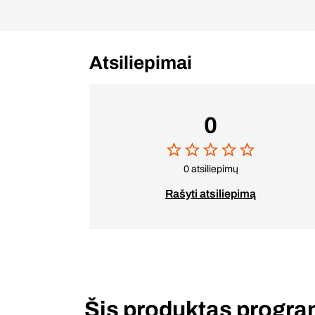
Atsiliepimai
0
0 atsiliepimų
Rašyti atsiliepimą
Šis produktas progr