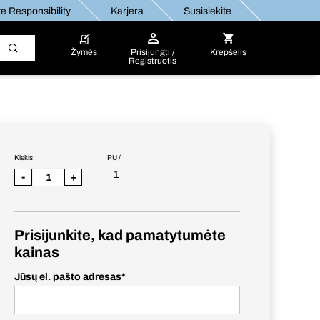
e Responsibility
Karjera
Susisiekite
Žymės
Prisijungti /
Krepšelis
Registruotis
Kiekis
PU /
1
-
+
Prisijunkite, kad pamatytumėte
kainas
Jūsų el. pašto adresas
*