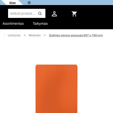
Shop
Asortimentas
Taikymas
Lentynos
Modules
Galinės sienos apsauga 997 x 768 mm