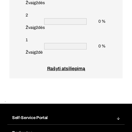
Žvaigždės
2
0 %
Žvaigždės
1
0 %
Žvaigždė
Rašyti atsiliepimą
.
Self-Service Portal
Užsakymai