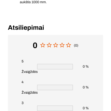
aukštis 1000 mm.
Atsiliepimai
0
(0)
5
0 %
Žvaigždės
4
0 %
Žvaigždės
3
0 %