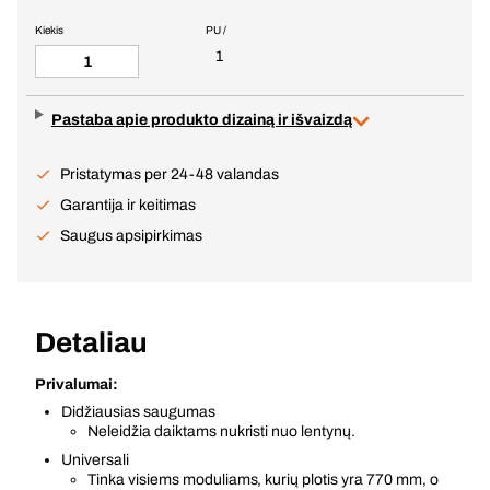
Kiekis
PU /
1
Pastaba apie produkto dizainą ir išvaizdą
Pristatymas per 24-48 valandas
Garantija ir keitimas
Saugus apsipirkimas
Detaliau
Privalumai:
Didžiausias saugumas
Neleidžia daiktams nukristi nuo lentynų.
Universali
Tinka visiems moduliams, kurių plotis yra 770 mm, o