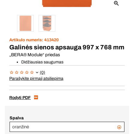
Artikulo numeris:
413420
Galinės sienos apsauga 997 x 768 mm
„BERA® Module“ priedas
Didžiausias saugumas
(0)
Parašykite pirmąjį atsiliepimą
Rodyti PDF
Spalva
oranžinė