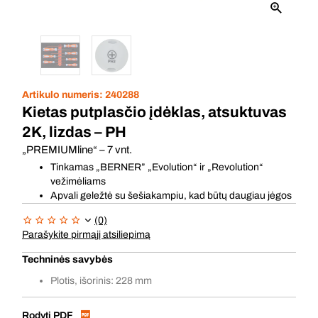
Artikulo numeris:
240288
Kietas putplasčio įdėklas, atsuktuvas
2K, lizdas – PH
„PREMIUMline“ – 7 vnt.
Tinkamas „BERNER” „Evolution“ ir „Revolution“
vežimėliams
Apvali geležtė su šešiakampiu, kad būtų daugiau jėgos
(0)
Parašykite pirmąjį atsiliepimą
Techninės savybės
Plotis, išorinis: 228 mm
Rodyti PDF