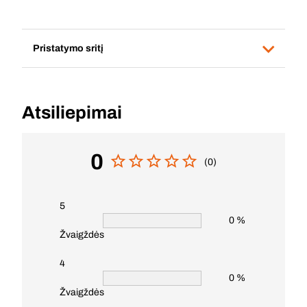
Pristatymo sritį
Atsiliepimai
0
(0)
5
0 %
Žvaigždės
4
0 %
Žvaigždės