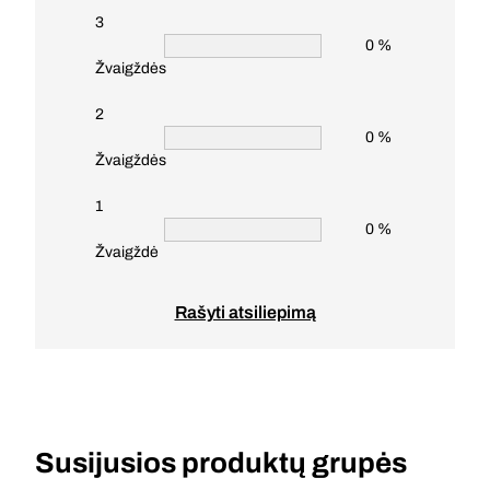
3
0 %
Žvaigždės
2
0 %
Žvaigždės
1
0 %
Žvaigždė
Rašyti atsiliepimą
Susijusios produktų grupės