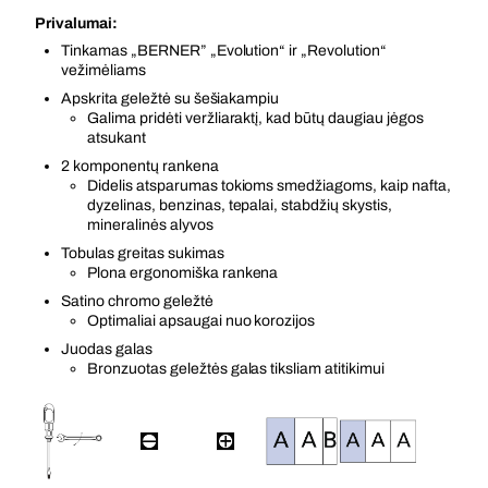
Privalumai:
Tinkamas „BERNER” „Evolution“ ir „Revolution“
vežimėliams
Apskrita geležtė su šešiakampiu
Galima pridėti veržliaraktį, kad būtų daugiau jėgos
atsukant
2 komponentų rankena
Didelis atsparumas tokioms smedžiagoms, kaip nafta,
dyzelinas, benzinas, tepalai, stabdžių skystis,
mineralinės alyvos
Tobulas greitas sukimas
Plona ergonomiška rankena
Satino chromo geležtė
Optimaliai apsaugai nuo korozijos
Juodas galas
Bronzuotas geležtės galas tiksliam atitikimui