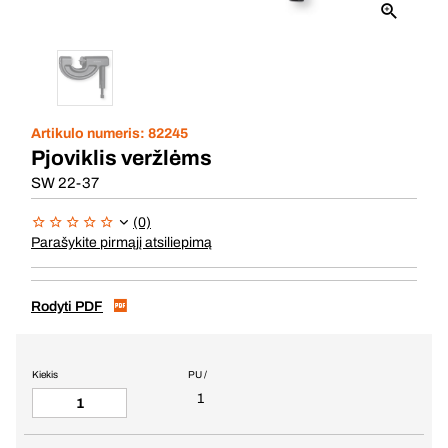
Artikulo numeris:
82245
Pjoviklis veržlėms
SW 22-37
(0)
Parašykite pirmąjį atsiliepimą
Rodyti PDF
Kiekis
PU /
1