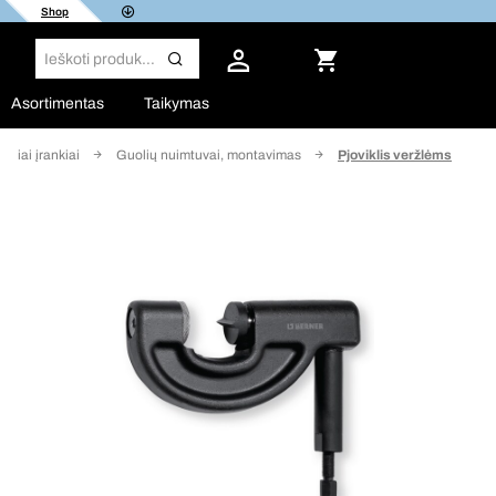
Shop
Asortimentas
Taikymas
iniai įrankiai
Guolių nuimtuvai, montavimas
Pjoviklis veržlėms