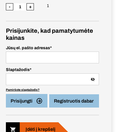
1
-
+
Prisijunkite, kad pamatytumėte
kainas
Jūsų el. pašto adresas
*
Slaptažodis
*
Pamiršote slaptažodis?
Prisijungti
Registruotis dabar
Įdėti į krepšelį