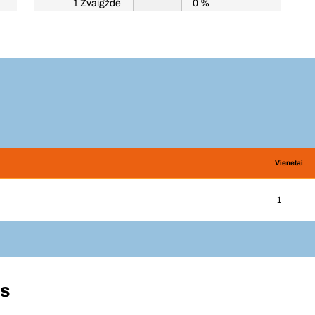
1 Žvaigždė
0 %
Vienetai
1
ės