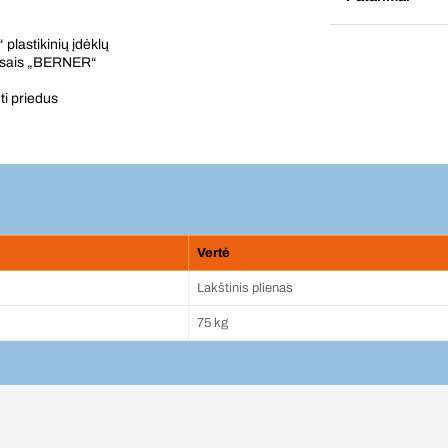
 plastikinių įdėklų
visais „BERNER“
ti priedus
Vertė
Lakštinis plienas
75 kg