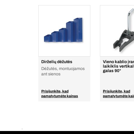
Dirželių dėžutės
Vieno kablio įra
laikiklis vertika
Dėžutės, montuojamos
galas 90°
ant sienos
Prisijunkite, kad
Prisijunkite, kad
pamatytumėte kainas
pamatytumėte kai
.