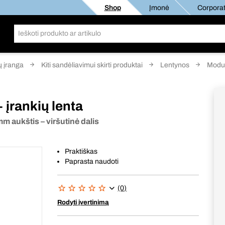
Shop
Įmonė
Corporat
ų įranga
Kiti sandėliavimui skirti produktai
Lentynos
Modu
 įrankių lenta
m aukštis – viršutinė dalis
Praktiškas
Paprasta naudoti
(0)
Rodyti įvertinimą