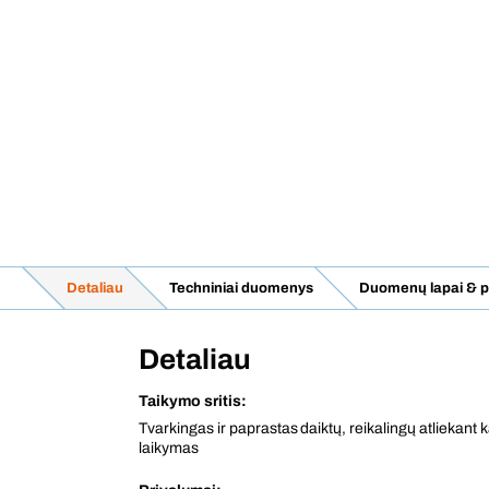
Detaliau
Techniniai duomenys
Duomenų lapai & pa
Detaliau
Taikymo sritis:
Tvarkingas ir paprastas daiktų, reikalingų atliekant 
laikymas