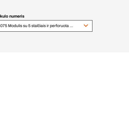
ikulo numeris
94075 Modulis su 5 stalčiais ir perforuota sienele, viršutinis 1000x542.5x364mm