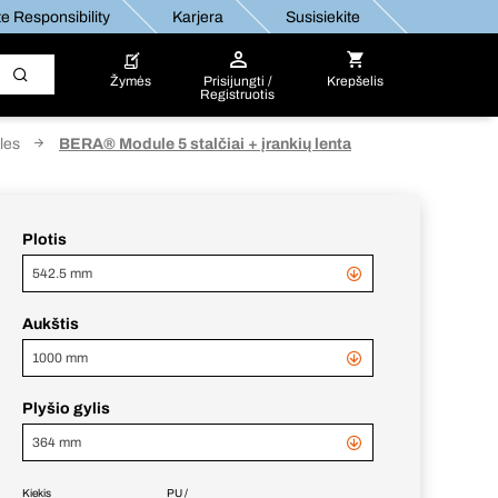
e Responsibility
Karjera
Susisiekite
Žymės
Prisijungti /
Krepšelis
Registruotis
les
BERA® Module 5 stalčiai + įrankių lenta
Plotis
542.5 mm
Aukštis
1000 mm
Plyšio gylis
364 mm
Kiekis
PU /