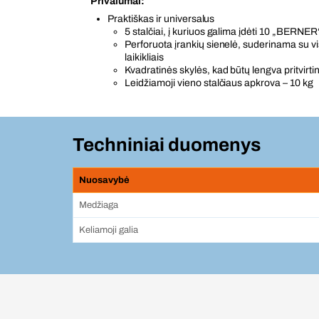
Privalumai:
Praktiškas ir universalus
5 stalčiai, į kuriuos galima įdėti 10 „BERNER“
Perforuota įrankių sienelė, suderinama su 
laikikliais
Kvadratinės skylės, kad būtų lengva pritvirtin
Leidžiamoji vieno stalčiaus apkrova – 10 kg
Techniniai duomenys
Nuosavybė
Medžiaga
Keliamoji galia