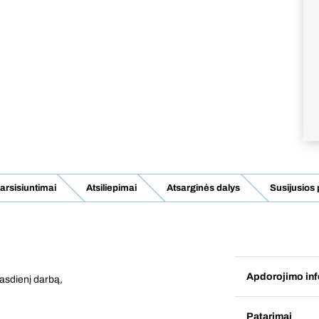
rsisiuntimai
Atsiliepimai
Atsarginės dalys
Susijusios
Apdorojimo inf
kasdienį darbą,
Patarimai