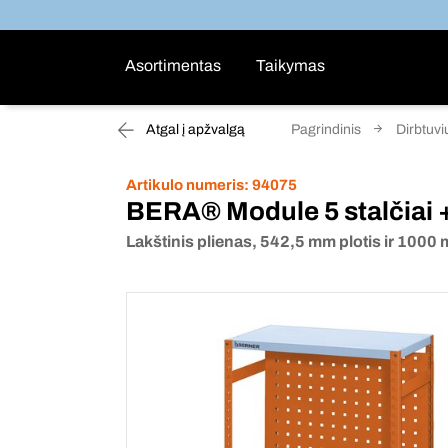
Asortimentas
Taikymas
Atgal į apžvalgą
Pagrindinis
Dirbtuvi
Artikulo numeris:
94075
BERA® Module 5 stalčiai +
Lakštinis plienas, 542,5 mm plotis ir 1000 m