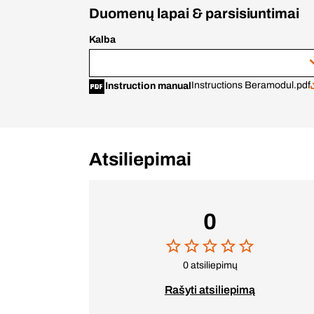
Duomenų lapai & parsisiuntimai
Kalba
Instructions Beramodul.pdf
Instruction manual
Atsiliepimai
0
0 atsiliepimų
Rašyti atsiliepimą