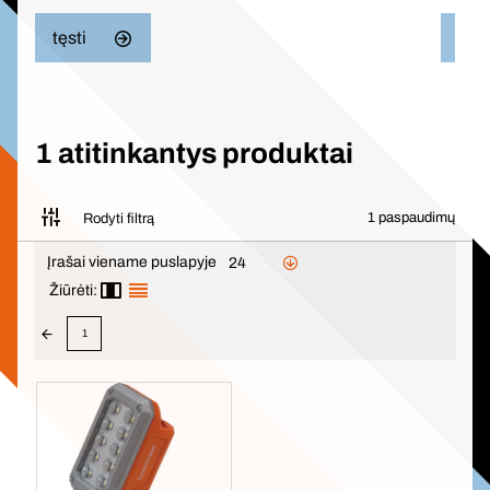
tęsti
tęst
1 atitinkantys produktai
1 paspaudimų
Rodyti filtrą
Įrašai viename puslapyje
24
Žiūrėti:
1