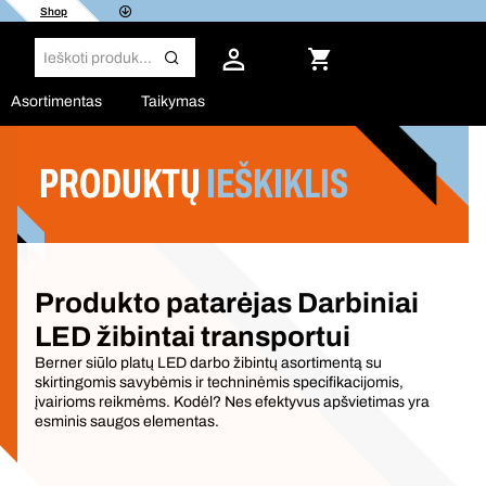
Shop
Asortimentas
Taikymas
PRODUKTŲ
IEŠKIKLIS
Filtras
Produkto patarėjas Darbiniai
LED žibintai transportui
Berner siūlo platų LED darbo žibintų asortimentą su
skirtingomis savybėmis ir techninėmis specifikacijomis,
įvairioms reikmėms. Kodėl? Nes efektyvus apšvietimas yra
esminis saugos elementas.