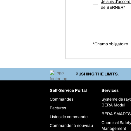
Je suis d'accord 
de BERNER*
*Champ obligatoire
PUSHING THE LIMITS.
Self-Service Portal
Services
Commandes
Système de ra
BERA Modul
Factures
BERA SMARTS
Listes de commande
Chemical Safet
Commander à nouveau
Management