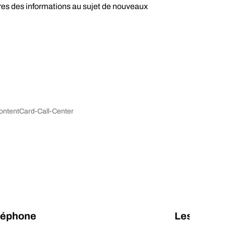
res des informations au sujet de nouveaux
léphone
Les maga