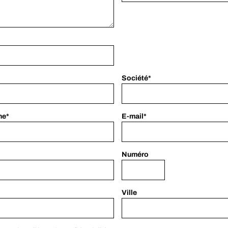
Société*
ne*
E-mail*
Numéro
Ville