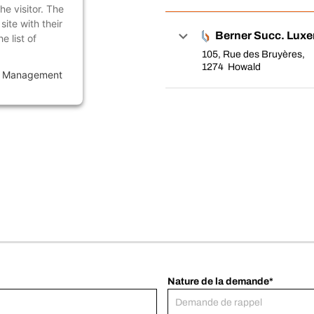
he visitor. The
ite with their
Berner Succ. Lux
e list of
105, Rue des Bruyères,
1274 Howald
t Management
Nature de la demande*
Demande de rappel