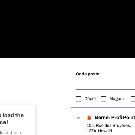
Code postal
Dépôt
Magasin
 load the
Berner Profi Poi
ce!
105, Rue des Bruyères,
1274 Howald
 load due to