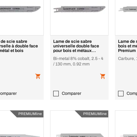
de scie sabre
Lame de scie sabre
Lame de 
rselle à double face
universelle double face
bois et métal CO
métal et bois
pour bois et métaux
Premium
tendres
Bi-metal 8% cobalt, 2.5 - 4
Carbure,
/ 130 mm, 0.92 mm
omparer
Comparer
Comp
PREMIUMline
PREMIUMline