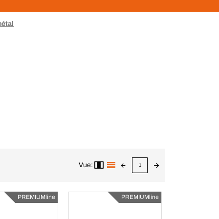
métal
Vue:
1
PREMIUMline
PREMIUMline