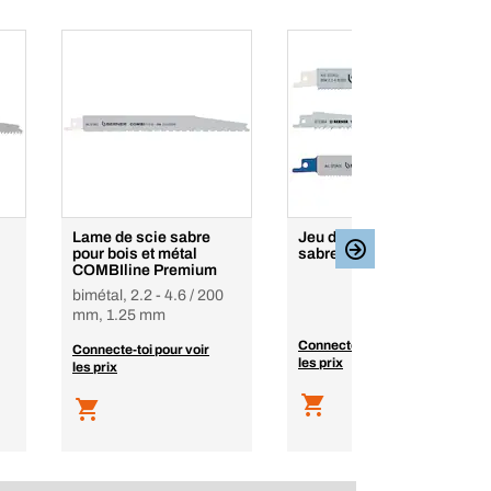
Lame de scie sabre
Jeu de lames de scie
pour bois et métal
sabre pour menuisiers
COMBIline Premium
bimétal, 2.2 - 4.6 / 200
mm, 1.25 mm
Connecte-toi pour voir
Connecte-toi pour voir
les prix
les prix