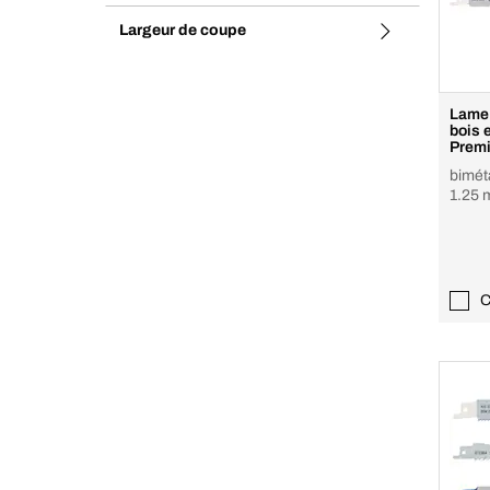
Largeur de coupe
Lame 
bois et mé
Prem
biméta
1.25
C