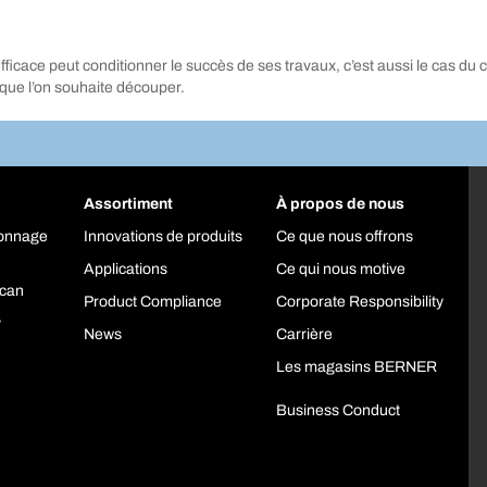
icace peut conditionner le succès de ses travaux, c’est aussi le cas du cho
 que l’on souhaite découper.
Assortiment
À propos de nous
yonnage
Innovations de produits
Ce que nous offrons
Applications
Ce qui nous motive
can
Product Compliance
Corporate Responsibility
y
News
Carrière
Les magasins BERNER
Business Conduct