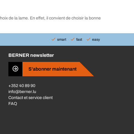
ix de la lame. En effet, il convient de choisir la bonne
smart
fast
easy
BERNER newsletter
S'abonner maintenant
+352 40 89 90
info@berner.lu
Contact et service client
FAQ