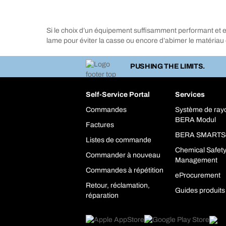
Si le choix d’un équipement suffisamment performant et eff
lame pour éviter la casse ou encore d’abimer le matériau
PUSHING THE LIMITS.
Self-Service Portal
Services
Commandes
Système de ra
BERA Modul
Factures
BERA SMARTS
Listes de commande
Chemical Safet
Commander à nouveau
Management
Commandes à répétition
eProcurement
Retour, réclamation,
Guides produits
réparation