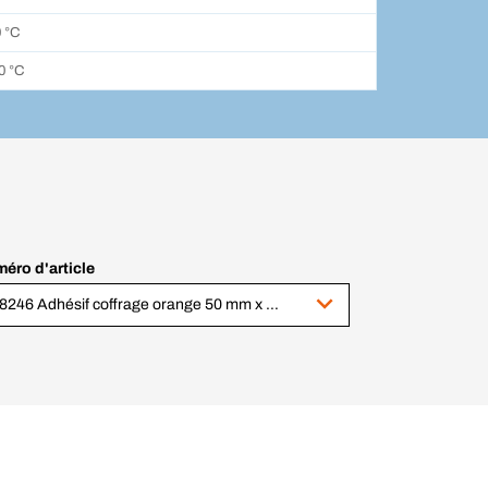
0 °C
0 °C
éro d'article
118246 Adhésif coffrage orange 50 mm x 33 m