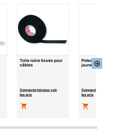
Toile noire tissée pour
Poteau de balisage
câbles
jaune/noir Premium
Connecte-toi pour voir
Connecte-toi pour voir
les prix
les prix