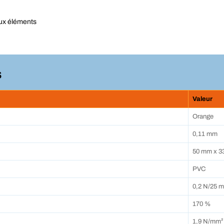
aux éléments
s
Valeur
Orange
0,11 mm
50 mm x 3
PVC
0,2 N/25 
170 %
1,9 N/mm²