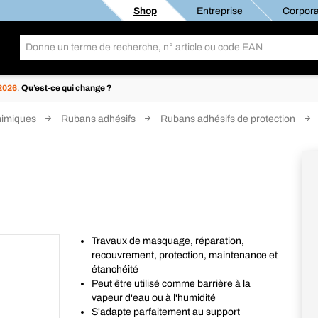
Shop
Entreprise
Corpora
 2026
.
Qu’est-ce qui change ?
himiques
Rubans adhésifs
Rubans adhésifs de protection
Travaux de masquage, réparation,
recouvrement, protection, maintenance et
étanchéité
Peut être utilisé comme barrière à la
vapeur d'eau ou à l'humidité
S'adapte parfaitement au support