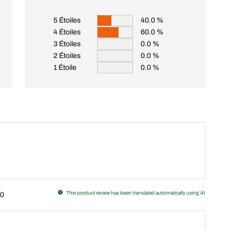
5 Étoiles
40.0 %
4 Étoiles
60.0 %
3 Étoiles
0.0 %
2 Étoiles
0.0 %
1 Étoile
0.0 %
This product review has been translated automatically using AI
0