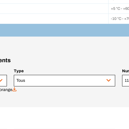
+5 °C - +6
-10 °C - +7
ents
Type
Num
Tous
orange