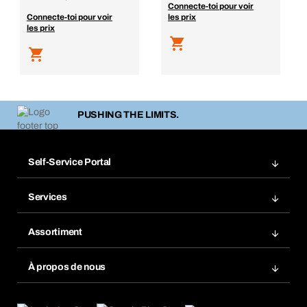
Connecte-toi pour voir
Connecte-toi pour voir
les prix
les prix
PUSHING THE LIMITS.
Self-Service Portal
Commandes
Services
Factures
Système de rayonnage BERA Modul
Listes de commande
Assortiment
BERA SMARTScan
Commander à nouveau
Innovations de produits
Chemical Safety Management
À propos de nous
Commandes à répétition
Applications
eProcurement
Ce que nous offrons
Retour, réclamation, réparation
Product Compliance