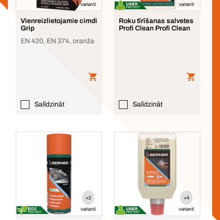
varianti
varianti
Vienreizlietojamie cimdi
Roku tīrīšanas salvetes
Grip
Profi Clean Profi Clean
EN 420, EN 374, oranža
Salīdzināt
Salīdzināt
+2
+4
varianti
varianti