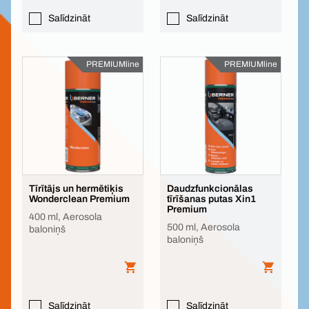
Salīdzināt
Salīdzināt
PREMIUMline
PREMIUMline
Tīrītājs un hermētiķis
Daudzfunkcionālas
Wonderclean Premium
tīrīšanas putas Xin1
Premium
400 ml, Aerosola
500 ml, Aerosola
baloniņš
baloniņš
Salīdzināt
Salīdzināt