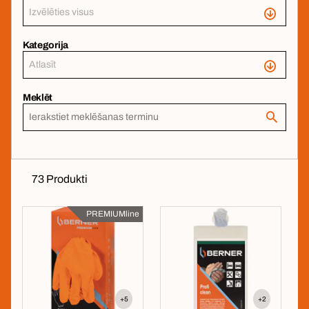
Izvēlēties visus
Kategorija
Atlasīt
Meklēt
73 Produkti
PREMIUMline
+5
+2