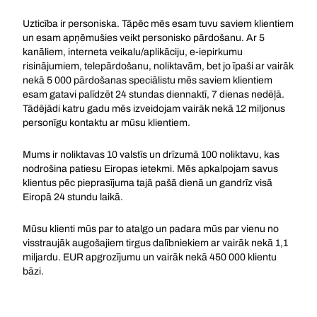
Uzticība ir personiska. Tāpēc mēs esam tuvu saviem klientiem
un esam apņēmušies veikt personisko pārdošanu. Ar 5
kanāliem, interneta veikalu/aplikāciju, e-iepirkumu
risinājumiem, telepārdošanu, noliktavām, bet jo īpaši ar vairāk
nekā 5 000 pārdošanas speciālistu mēs saviem klientiem
esam gatavi palīdzēt 24 stundas diennaktī, 7 dienas nedēļā.
Tādējādi katru gadu mēs izveidojam vairāk nekā 12 miljonus
personīgu kontaktu ar mūsu klientiem.
Mums ir noliktavas 10 valstīs un drīzumā 100 noliktavu, kas
nodrošina patiesu Eiropas ietekmi. Mēs apkalpojam savus
klientus pēc pieprasījuma tajā pašā dienā un gandrīz visā
Eiropā 24 stundu laikā.
Mūsu klienti mūs par to atalgo un padara mūs par vienu no
visstraujāk augošajiem tirgus dalībniekiem ar vairāk nekā 1,1
miljardu. EUR apgrozījumu un vairāk nekā 450 000 klientu
bāzi.