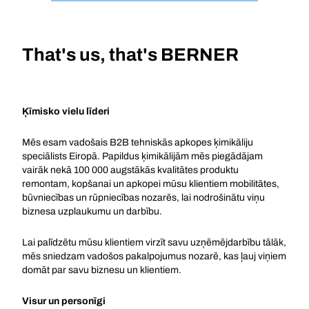
That's us, that's BERNER
Ķīmisko vielu līderi
Mēs esam vadošais B2B tehniskās apkopes ķimikāliju
speciālists Eiropā. Papildus ķimikālijām mēs piegādājam
vairāk nekā 100 000 augstākās kvalitātes produktu
remontam, kopšanai un apkopei mūsu klientiem mobilitātes,
būvniecības un rūpniecības nozarēs, lai nodrošinātu viņu
biznesa uzplaukumu un darbību.
Lai palīdzētu mūsu klientiem virzīt savu uzņēmējdarbību tālāk,
mēs sniedzam vadošos pakalpojumus nozarē, kas ļauj viņiem
domāt par savu biznesu un klientiem.
Visur un personīgi