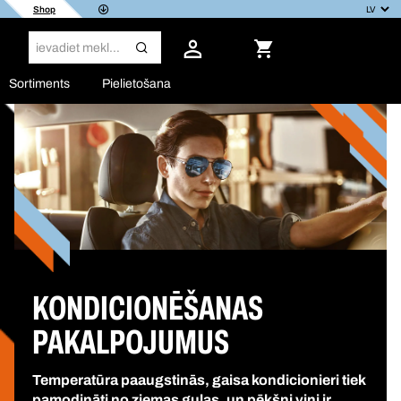
Shop
Sortiments
Pielietošana
KONDICIONĒŠANAS
PAKALPOJUMUS
Temperatūra paaugstinās, gaisa kondicionieri tiek
pamodināti no ziemas guļas, un pēkšņi viņi ir