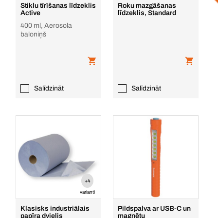
Stiklu tīrīšanas līdzeklis
Roku mazgāšanas
Active
līdzeklis, Standard
400 ml, Aerosola
baloniņš
Salīdzināt
Salīdzināt
+4
varianti
Klasisks industriālais
Pildspalva ar USB-C un
papīra dvielis
magnētu