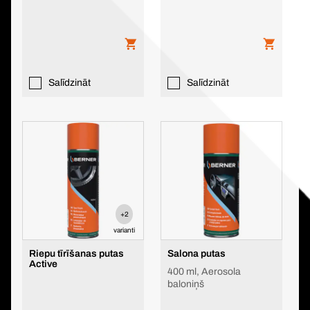
Salīdzināt
Salīdzināt
+2
varianti
Riepu tīrīšanas putas
Salona putas
Active
400 ml, Aerosola
baloniņš