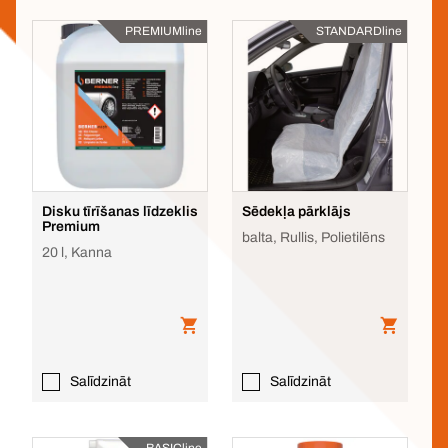
PREMIUMline
STANDARDline
Disku tīrīšanas līdzeklis
Sēdekļa pārklājs
Premium
balta, Rullis, Polietilēns
20 l, Kanna
Salīdzināt
Salīdzināt
BASICline