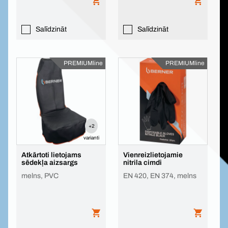
Salīdzināt
Salīdzināt
PREMIUMline
PREMIUMline
+2
varianti
Atkārtoti lietojams
Vienreizlietojamie
sēdekļa aizsargs
nitrila cimdi
melns, PVC
EN 420, EN 374, melns