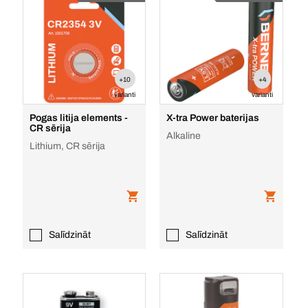
+10
+4
varianti
varianti
Pogas litija elements -
X-tra Power baterijas
CR sērija
Alkaline
Lithium, CR sērija
Salīdzināt
Salīdzināt