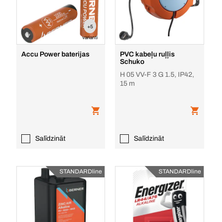
+5
varianti
Accu Power baterijas
PVC kabeļu ruļļis
Schuko
H 05 VV-F 3 G 1.5, IP42,
15 m
Salīdzināt
Salīdzināt
STANDARDline
STANDARDline