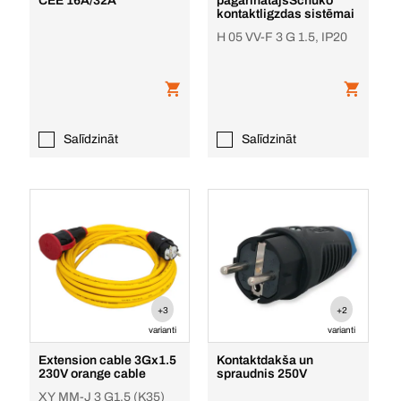
CEE 16A/32A
pagarinātājsSchuko
kontaktligzdas sistēmai
H 05 VV-F 3 G 1.5, IP20
Salīdzināt
Salīdzināt
+3
+2
varianti
varianti
Extension cable 3Gx1.5
Kontaktdakša un
230V orange cable
spraudnis 250V
XY MM-J 3 G1.5 (K35)