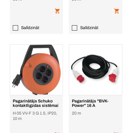
Salīdzināt
Salīdzināt
Pagarinātājs Schuko
Pagarinātājs "BVK-
kontaktligzdas sistēmai
Power" 16 A
H 05 VV-F 3 G 1.5, IP20,
20 m
10 m