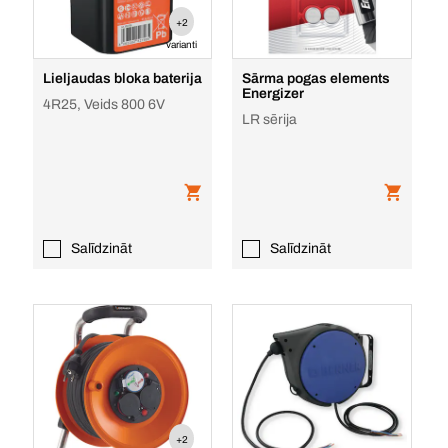
+2
varianti
Lieljaudas bloka baterija
Sārma pogas elements
Energizer
4R25, Veids 800 6V
LR sērija
Salīdzināt
Salīdzināt
+2