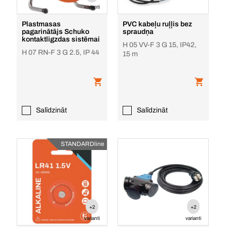
varianti
Plastmasas
PVC kabeļu ruļļis bez
pagarinātājs Schuko
spraudņa
kontaktligzdas sistēmai
H 05 VV-F 3 G 15, IP42,
H 07 RN-F 3 G 2.5, IP 44
15 m
Salīdzināt
Salīdzināt
STANDARDline
+2
+2
varianti
varianti