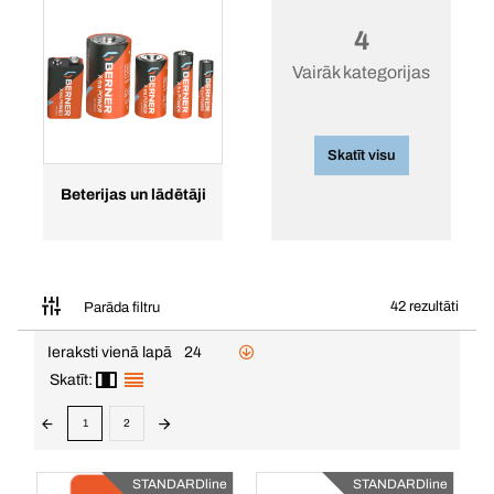
4
Vairāk kategorijas
Skatīt visu
Beterijas un lādētāji
42 rezultāti
Parāda filtru
Ieraksti vienā lapā
24
Skatīt:
1
2
STANDARDline
STANDARDline