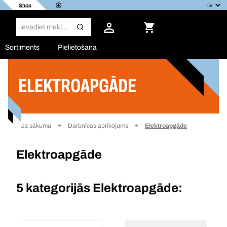
Shop
Sortiments
Pielietošana
ELEKTROAPGĀDE
Filtrs
Uz sākumu
Darbnīcas aprīkojums
Elektroapgāde
Elektroapgāde
5 kategorijās
Elektroapgāde: