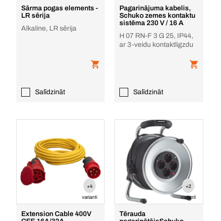
Sārma pogas elements -
Pagarinājuma kabelis,
LR sērija
Schuko zemes kontaktu
sistēma 230 V / 16 A
Alkaline, LR sērija
H 07 RN-F 3 G 25, IP44,
ar 3-veidu kontaktligzdu
Salīdzināt
Salīdzināt
+4
+2
varianti
varianti
Extension Cable 400V
Tērauda