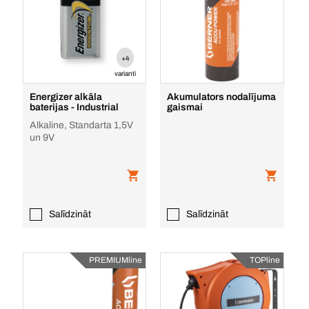
+4
varianti
Energizer alkāla
Akumulators nodalījuma
baterijas - Industrial
gaismai
Alkaline, Standarta 1,5V
un 9V
Salīdzināt
Salīdzināt
PREMIUMline
TOPline