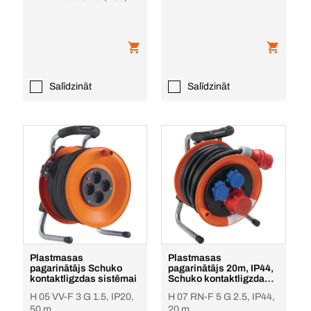
Salīdzināt
Salīdzināt
Plastmasas
Plastmasas
pagarinātājs Schuko
pagarinātājs 20m, IP44,
kontaktligzdas sistēmai
Schuko kontaktligzdas
sistēmai
H 05 VV-F 3 G 1.5, IP20,
H 07 RN-F 5 G 2.5, IP44,
50 m
20 m