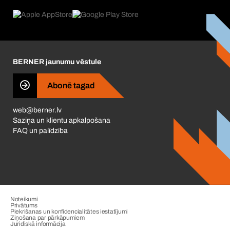
Preču atgriešana un sūdzības
Product Compliance
Kas mūs virza
Korporatīvā atbildība
Karjera
BERNER jaunumu vēstule
Business Conduct
Abonē tagad
web@berner.lv
Saziņa un klientu apkalpošana
FAQ un palīdzība
Noteikumi
Privātums
Piekrišanas un konfidencialitātes iestatījumi
Ziņošana par pārkāpumiem
Juridiskā informācija