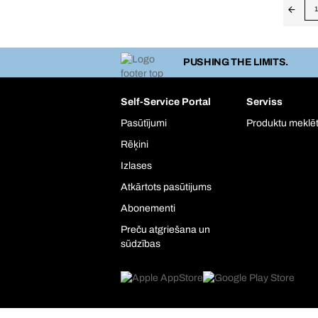
1
PUSHING THE LIMITS.
Self-Service Portal
Serviss
Pasūtījumi
Produktu meklēt
Rēķini
Izlases
Atkārtots pasūtijums
Abonementi
Preču atgriešana un
sūdzības