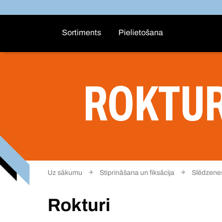
Sortiments
Pielietošana
ROKTUR
Uz sākumu
Stiprināšana un fiksācija
Slēdzenes
Rokturi