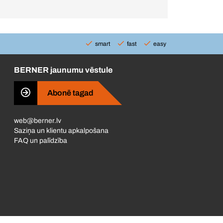
smart
fast
easy
BERNER jaunumu vēstule
Abonē tagad
web@berner.lv
Saziņa un klientu apkalpošana
FAQ un palīdzība