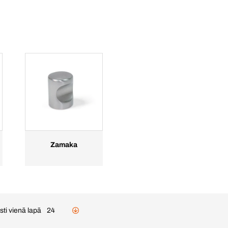
Zamaka
sti vienā lapā
24