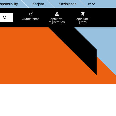
ponsibility
Karjera
Sazinieties
Grāmatzīme
Ienākt vai
Iepirkumu
reģistrēties
grozs