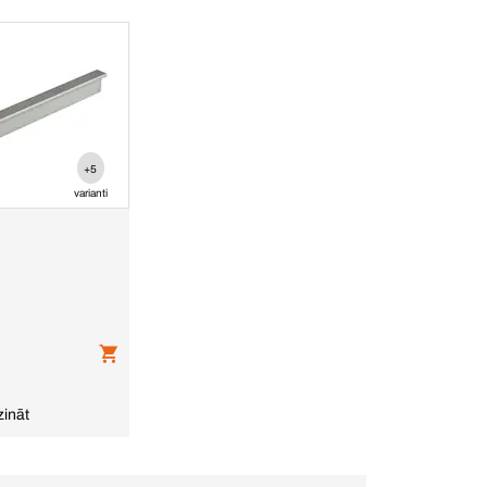
+5
varianti
zināt