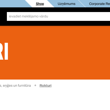
Shop
Uzņēmums
Corporate Res
I
, eņģes un furnitūra
Rokturi