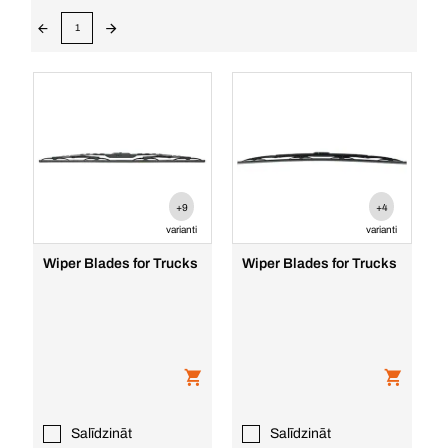
1
+9
+4
varianti
varianti
Wiper Blades for Trucks
Wiper Blades for Trucks
Salīdzināt
Salīdzināt