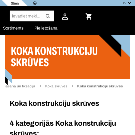
Shop
Sortiments
Pielietošana
KOKA KONSTRUKCIJU
Filtrs
SKRŪVES
prināšana un fiksācija
Koka skrūves
Koka konstrukciju skrūves
Koka konstrukciju skrūves
4 kategorijās
Koka konstrukciju
skrūves: