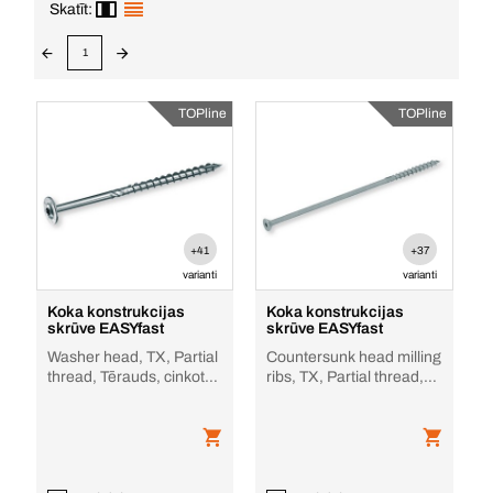
Skatīt:
1
TOPline
TOPline
+41
+37
varianti
varianti
Koka konstrukcijas
Koka konstrukcijas
skrūve EASYfast
skrūve EASYfast
Washer head, TX, Partial
Countersunk head milling
thread, Tērauds, cinkots,
ribs, TX, Partial thread,
CUT (ierobojums)
Tērauds, cinkots, CUT
(ierobo