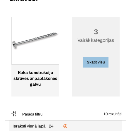
3
Vairāk kategorijas
Skatīt visu
Koka konstrukciju
skrūves ar paplāksnes
galvu
10 rezultāti
Parāda filtru
Ieraksti vienā lapā
24