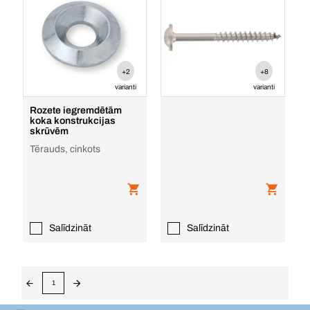
+2
+8
varianti
varianti
Rozete iegremdētām
koka konstrukcijas
skrūvēm
Tērauds, cinkots
Salīdzināt
Salīdzināt
1