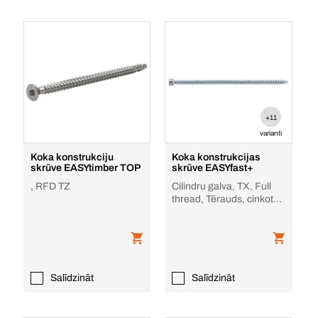
+11
varianti
Koka konstrukciju
Koka konstrukcijas
skrūve EASYtimber TOP
skrūve EASYfast+
, RFD TZ
Cilindru galva, TX, Full
thread, Tērauds, cinkots,
urbja gals
Salīdzināt
Salīdzināt