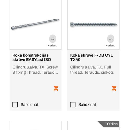
+2
+3
varianti
varianti
Koka konstrukcijas
Koka skrūve F-DB CYL
skrūve EASYfast ISO
TX40
Cilindru galva, TX, Screw
Cilindru galva, TX, Full
& fixing Thread, Tērauds,
thread, Tērauds, cinkots
cinkots
Salīdzināt
Salīdzināt
TOPline