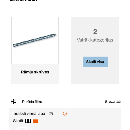
2
Vairāk kategorijas
Skatīt visu
Rāmju skrūves
9 rezultāti
Parāda filtru
Ieraksti vienā lapā
24
Skatīt: