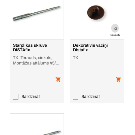
+2
varianti
Starplikas skrūve
Dekoratīvie vāciņi
DISTAfix
Distafix
TX, Tērauds, cinkots,
TX
Montāžas attālums 45/10
Ø 6,0 mm bez
spriegojuma
Salīdzināt
Salīdzināt