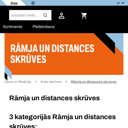
Shop
Sortiments
Pielietošana
RĀMJA UN DISTANCES
Filtrs
SKRŪVES
rināšana un fiksācija
Koka skrūves
Rāmja un distances skrūves
Rāmja un distances skrūves
3 kategorijās
Rāmja un distances
skrūves: