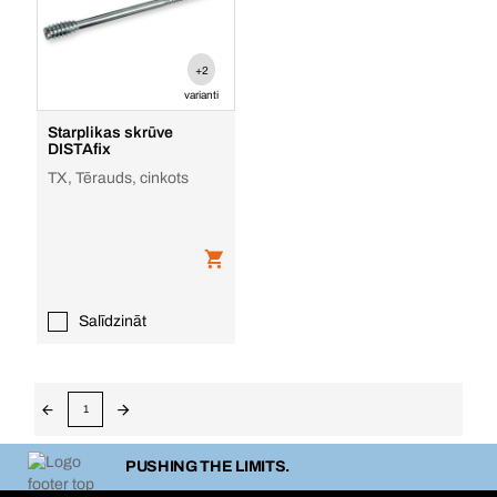
+2
varianti
Starplikas skrūve
DISTAfix
TX, Tērauds, cinkots
Salīdzināt
1
PUSHING THE LIMITS.