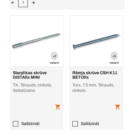
1
+2
+5
varianti
varianti
Starplikas skrūve
Rāmja skrūve CSH K11
DISTAfix MINI
BETOfix
TX, Tērauds, cinkots,
Torx, 7.5 mm, Tērauds,
Sešstūrains
cinkots
Salīdzināt
Salīdzināt