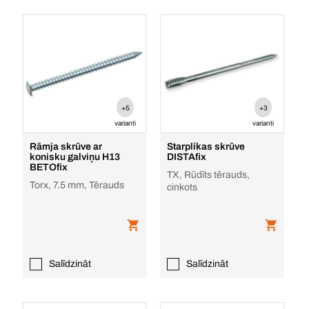
+5
+3
varianti
varianti
Rāmja skrūve ar
Starplikas skrūve
konisku galviņu H13
DISTAfix
BETOfix
TX, Rūdīts tērauds,
Torx, 7.5 mm, Tērauds
cinkots
Salīdzināt
Salīdzināt