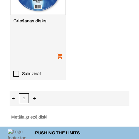
Griešanas disks
Salīdzināt
1
Metāla griezējdiski
PUSHING THE LIMITS.