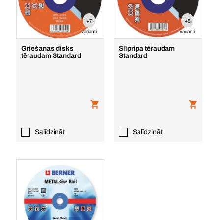
+7
+5
varianti
varianti
Griešanas disks
Slīpripa tēraudam
tēraudam Standard
Standard
Salīdzināt
Salīdzināt