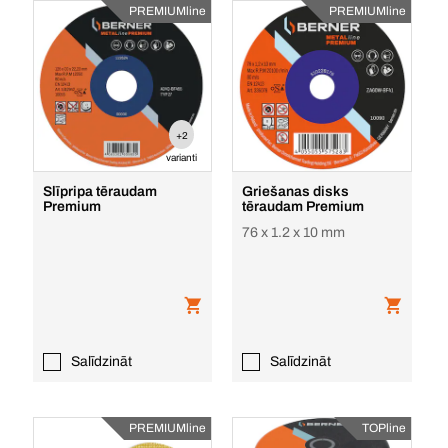
PREMIUMline
PREMIUMline
+2
varianti
Slīpripa tēraudam
Griešanas disks
Premium
tēraudam Premium
76 x 1.2 x 10 mm
Salīdzināt
Salīdzināt
PREMIUMline
TOPline