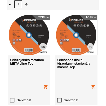
1
TOPline
TOPline
+26
+5
varianti
varianti
Griezējdisks metālam
Griešanas disks
METALline Top
tēraudam - stacionāla
mašīna Top
Salīdzināt
Salīdzināt