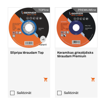
TOPline
PREMIUMline
+6
varianti
Slīpripa tēraudam Top
Keramikas griezējdisks
tēraudam Premium
Salīdzināt
Salīdzināt