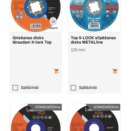
+3
varianti
Griešanas disks
Top X-LOCK slīpēšanas
tēraudam X-lock Top
disks METALline
125 mm
Salīdzināt
Salīdzināt
STANDARDline
STANDARDline