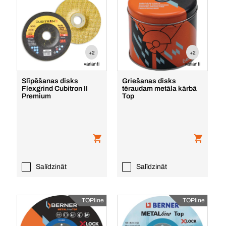
+2
+2
varianti
varianti
Slīpēšanas disks
Griešanas disks
Flexgrind Cubitron II
tēraudam metāla kārbā
Premium
Top
Salīdzināt
Salīdzināt
TOPline
TOPline