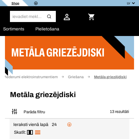
Shop
Sortiments
Pielietošana
METĀLA GRIEZĒJDISKI
Filtrs
Piederumi elektroinstrumentiem
Griešana
Metāla griezējdiski
Metāla griezējdiski
13 rezultāti
Parāda filtru
Ieraksti vienā lapā
24
Skatīt: