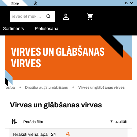
Shop
Sortiments
Pielietošana
VIRVES UN GLĀBŠANAS
Filtrs
VIRVES
 Drošība
Drošība augstumākrišanu
Virves un glābšanas virves
Virves un glābšanas virves
7 rezultāti
Parāda filtru
Ieraksti vienā lapā
24