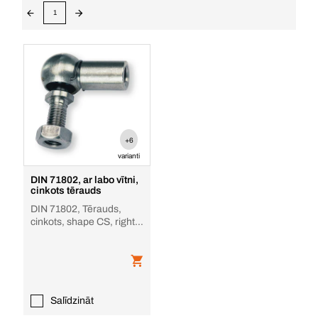
1
+6
varianti
DIN 71802, ar labo vītni,
cinkots tērauds
DIN 71802, Tērauds,
cinkots, shape CS, right-
hand thread
Salīdzināt