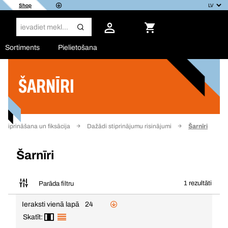
Shop
Sortiments
Pielietošana
ŠARNĪRI
Filtrs
Stiprināšana un fiksācija
Dažādi stiprinājumu risinājumi
Šarnīri
Šarnīri
1 rezultāti
Parāda filtru
Ieraksti vienā lapā
24
Skatīt: