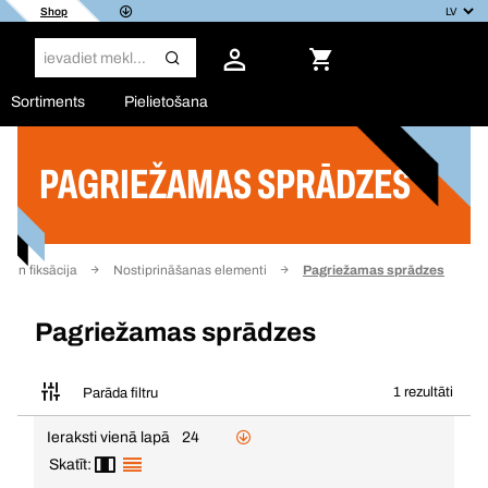
Shop
Sortiments
Pielietošana
PAGRIEŽAMAS SPRĀDZES
Filtrs
a un fiksācija
Nostiprināšanas elementi
Pagriežamas sprādzes
Pagriežamas sprādzes
1 rezultāti
Parāda filtru
Ieraksti vienā lapā
24
Skatīt: