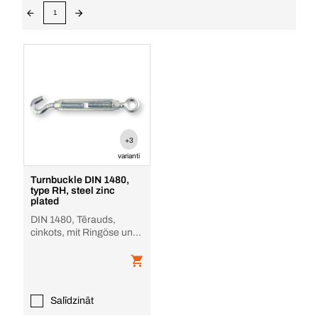
1
+3
varianti
Turnbuckle DIN 1480,
type RH, steel zinc
plated
DIN 1480, Tērauds,
cinkots, mit Ringöse und
Haken
Salīdzināt