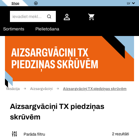
Shop
Sortiments
Pielietošana
AIZSARGVĀCIŅI TX
Filtrs
PIEDZIŅAS SKRŪVĒM
un fiksācija
Aizsargvāciņi
Aizsargvāciņi TX piedziņas skrūvēm
Aizsargvāciņi TX piedziņas
skrūvēm
2 rezultāti
Parāda filtru