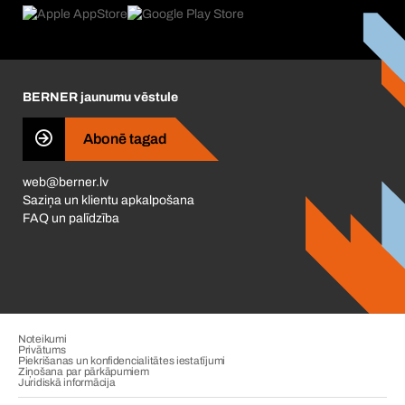
Kas mūs virza
Korporatīvā atbildība
Karjera
BERNER jaunumu vēstule
Business Conduct
Abonē tagad
web@berner.lv
Saziņa un klientu apkalpošana
FAQ un palīdzība
Noteikumi
Privātums
Piekrišanas un konfidencialitātes iestatījumi
Ziņošana par pārkāpumiem
Juridiskā informācija