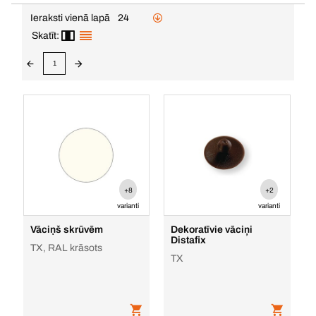
Ieraksti vienā lapā
24
Skatīt:
1
+8
+2
varianti
varianti
Vāciņš skrūvēm
Dekoratīvie vāciņi
Distafix
TX, RAL krāsots
TX