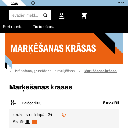
Shop
Sortiments
Pielietošana
MARĶĒŠANAS KRĀSAS
Filtrs
mija
Krāsošana, gruntēšana un marķēšana
Marķēšanas krāsas
Marķēšanas krāsas
5 rezultāti
Parāda filtru
Ieraksti vienā lapā
24
Skatīt: