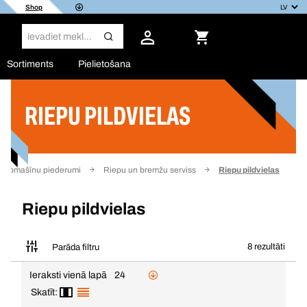
Shop
Sortiments
Pielietošana
RIEPU PILDVIELAS
Filtrs
Automašīnu piederumi
Riepu un bremžu serviss
Riepu pildvielas
Riepu pildvielas
8 rezultāti
Parāda filtru
Ieraksti vienā lapā
24
Skatīt: