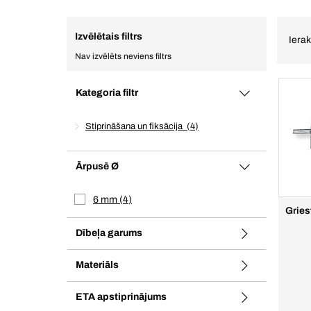
Izvēlētais filtrs
Ierak
Nav izvēlēts neviens filtrs
Kategoria filtr
Stiprināšana un fiksācija
4
Ārpusē Ø
6 mm
4
Gries
Dībeļa garums
Materiāls
ETA apstiprinājums