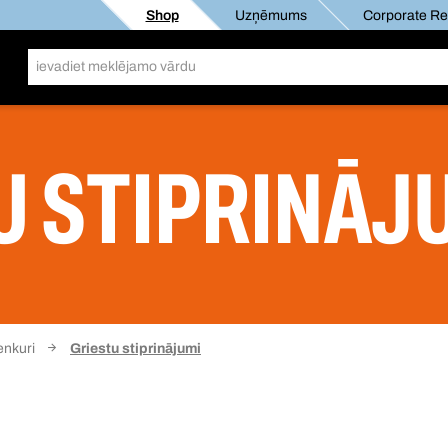
Shop
Uzņēmums
Corporate Res
U STIPRINĀJ
 enkuri
Griestu stiprinājumi