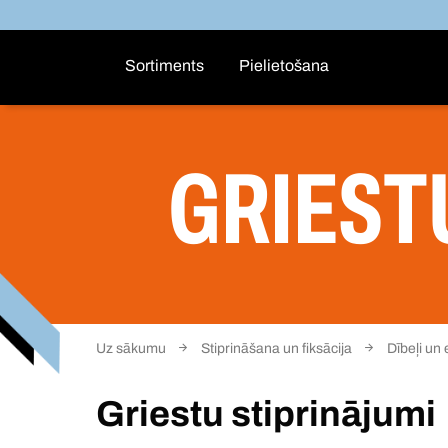
Sortiments
Pielietošana
GRIEST
Uz sākumu
Stiprināšana un fiksācija
Dībeļi un
Griestu stiprinājumi