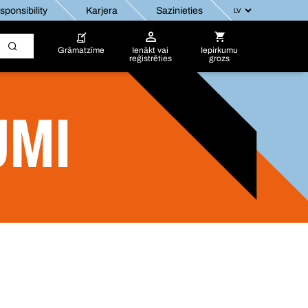
ponsibility
Karjera
Sazinieties
Grāmatzīme
Ienākt vai
Iepirkumu
reģistrēties
grozs
UMI