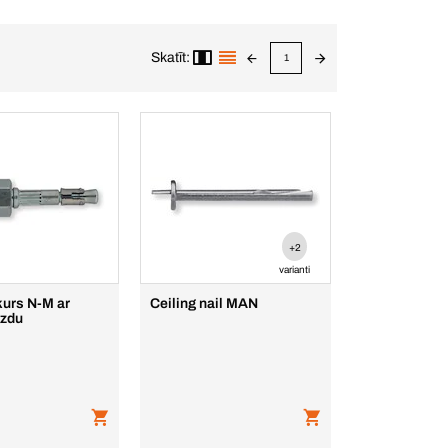
Skatīt:
1
+2
varianti
kurs N-M ar
Ceiling nail MAN
gzdu