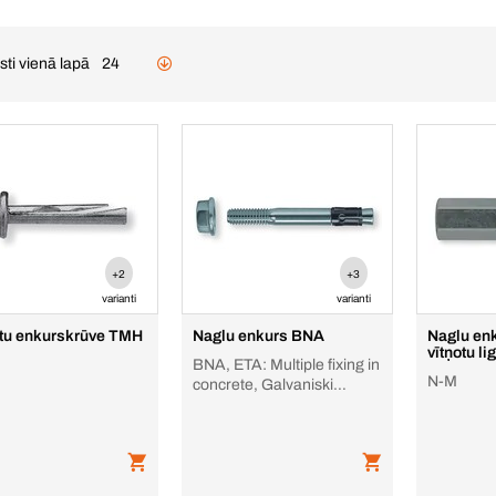
sti vienā lapā
24
+2
+3
varianti
varianti
tu enkurskrūve TMH
Naglu enkurs BNA
Naglu en
vītņotu li
BNA, ETA: Multiple fixing in
N-M
concrete, Galvaniski
cinkots tērauds (ZI)