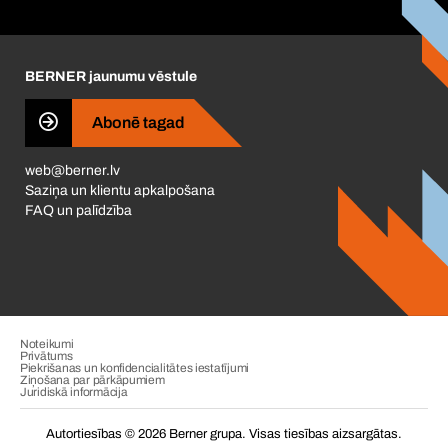
Korporatīvā atbildība
Karjera
BERNER jaunumu vēstule
Business Conduct
Abonē tagad
web@berner.lv
Saziņa un klientu apkalpošana
FAQ un palīdzība
Noteikumi
Privātums
Piekrišanas un konfidencialitātes iestatījumi
Ziņošana par pārkāpumiem
Juridiskā informācija
Autortiesības © 2026 Berner grupa. Visas tiesības aizsargātas.