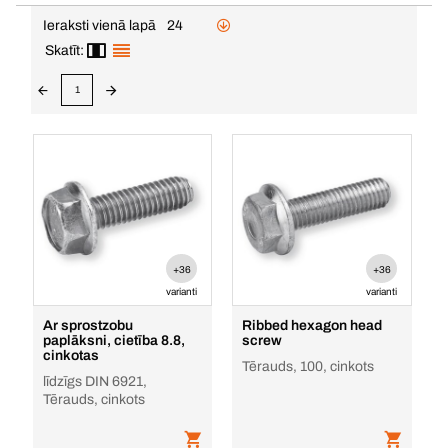
Ieraksti vienā lapā
24
Skatīt:
1
+36
+36
varianti
varianti
Ar sprostzobu
Ribbed hexagon head
paplāksni, cietība 8.8,
screw
cinkotas
Tērauds, 100, cinkots
līdzīgs DIN 6921,
Tērauds, cinkots