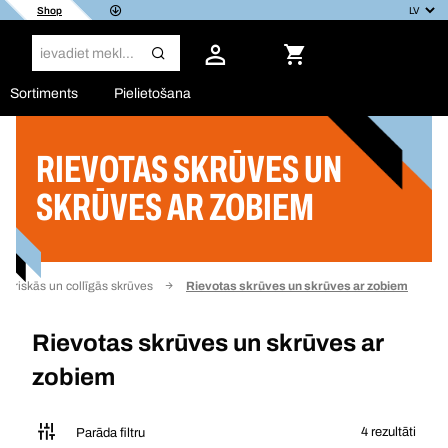
Shop
Sortiments
Pielietošana
RIEVOTAS SKRŪVES UN
Filtrs
SKRŪVES AR ZOBIEM
etriskās un collīgās skrūves
Rievotas skrūves un skrūves ar zobiem
Rievotas skrūves un skrūves ar
zobiem
4 rezultāti
Parāda filtru