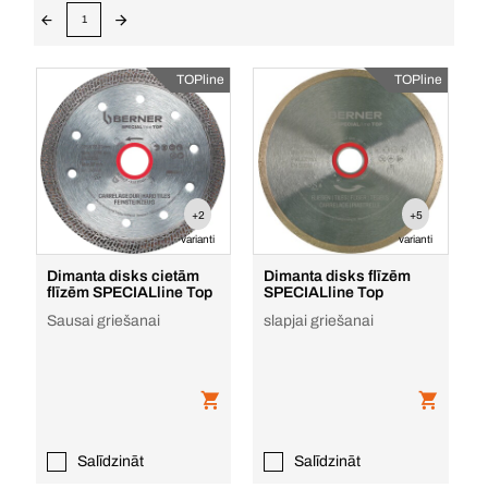
1
TOPline
TOPline
+2
+5
varianti
varianti
Dimanta disks cietām
Dimanta disks flīzēm
flīzēm SPECIALline Top
SPECIALline Top
Sausai griešanai
slapjai griešanai
Salīdzināt
Salīdzināt