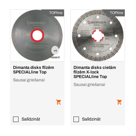
TOPline
TOPline
+4
varianti
Dimanta disks flīzēm
Dimanta disks cietām
SPECIALline Top
flīzēm X-lock
SPECIALline Top
Sausai griešanai
Sausai griešanai
Salīdzināt
Salīdzināt