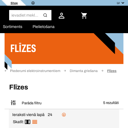
Shop
Sortiments
Pielietošana
FLĪZES
Filtrs
u
Piederumi elektroinstrumentiem
Dimanta griešana
Flīzes
Flīzes
5 rezultāti
Parāda filtru
Ieraksti vienā lapā
24
Skatīt: