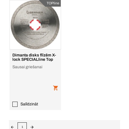
TOPline
Dimanta disks flīzēm X-
lock SPECIALline Top
Sausai griešanai
Salīdzināt
1