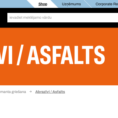
Shop
Uzņēmums
Corporate Res
I / ASFALTS
imanta griešana
Abrazīvi / Asfalts