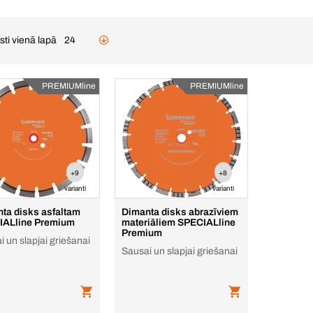
sti vienā lapā
24
PREMIUMline
PREMIUMline
+9
+8
varianti
varianti
ta disks asfaltam
Dimanta disks abrazīviem
IALline Premium
materiāliem SPECIALline
Premium
 un slapjai griešanai
Sausai un slapjai griešanai