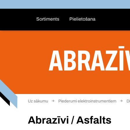
Sortiments
Pielietošana
ABRAZĪV
Uz sākumu
Piederumi elektroinstrumentiem
D
Abrazīvi / Asfalts