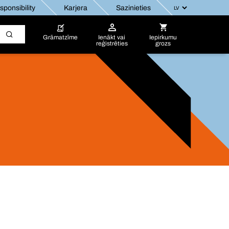
ponsibility
Karjera
Sazinieties
Grāmatzīme
Ienākt vai
Iepirkumu
reģistrēties
grozs