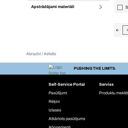
Apstrādājami materiāli
S
1
Abrazīvi / Asfalts
PUSHING THE LIMITS.
Self-Service Portal
Serviss
Pasūtījumi
Produktu meklēt
Rēķini
Izlases
Atkārtots pasūtijums
Abonementi