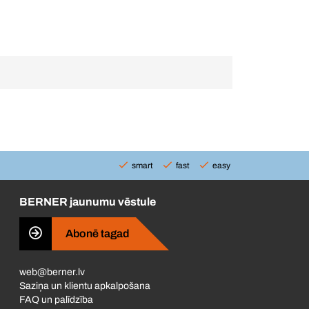
smart
fast
easy
BERNER jaunumu vēstule
Abonē tagad
web@berner.lv
Saziņa un klientu apkalpošana
FAQ un palīdzība