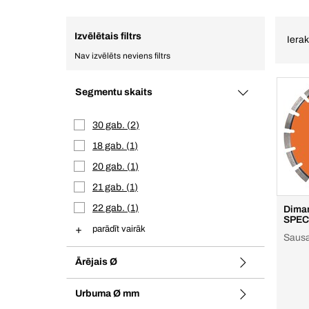
Izvēlētais filtrs
Ierak
Nav izvēlēts neviens filtrs
Segmentu skaits
30 gab.
2
18 gab.
1
20 gab.
1
21 gab.
1
22 gab.
1
Diman
SPEC
parādīt vairāk
Sausai
Ārējais Ø
Urbuma Ø mm