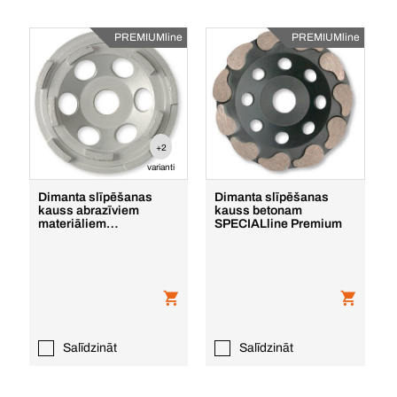
PREMIUMline
PREMIUMline
+2
varianti
Dimanta slīpēšanas
Dimanta slīpēšanas
kauss abrazīviem
kauss betonam
materiāliem
SPECIALline Premium
SPECIALline Premium
Salīdzināt
Salīdzināt