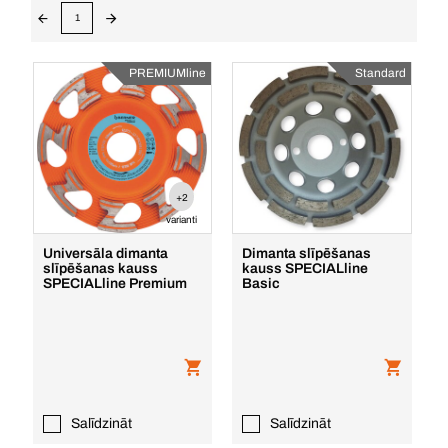
1
PREMIUMline
Standard
+2
varianti
Universāla dimanta
Dimanta slīpēšanas
slīpēšanas kauss
kauss SPECIALline
SPECIALline Premium
Basic
Salīdzināt
Salīdzināt