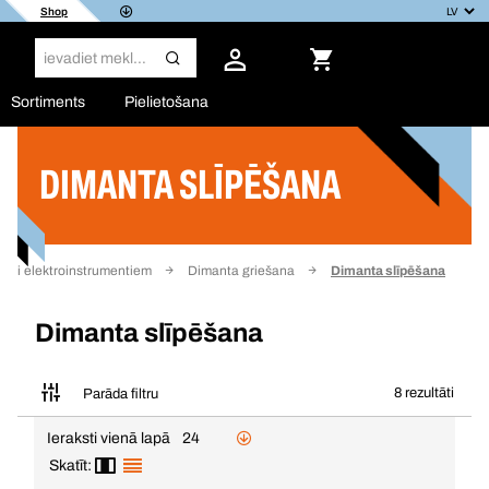
Shop
Sortiments
Pielietošana
DIMANTA SLĪPĒŠANA
Filtrs
umi elektroinstrumentiem
Dimanta griešana
Dimanta slīpēšana
Dimanta slīpēšana
8 rezultāti
Parāda filtru
Ieraksti vienā lapā
24
Skatīt: