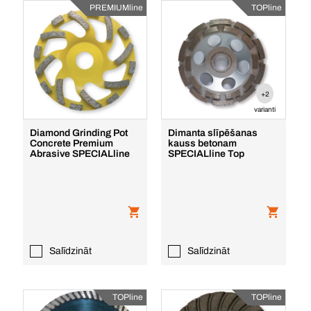
PREMIUMline
TOPline
+2
varianti
Diamond Grinding Pot
Dimanta slīpēšanas
Concrete Premium
kauss betonam
Abrasive SPECIALline
SPECIALline Top
Salīdzināt
Salīdzināt
TOPline
TOPline