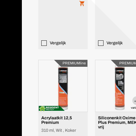
Vergelijk
Vergelijk
PREMIUMline
PREMIUM
var
Acrylaatkit 12,5
Siliconenkit Oxime
Premium
Plus Premium, ME
vrij
310 ml, Wit , Koker