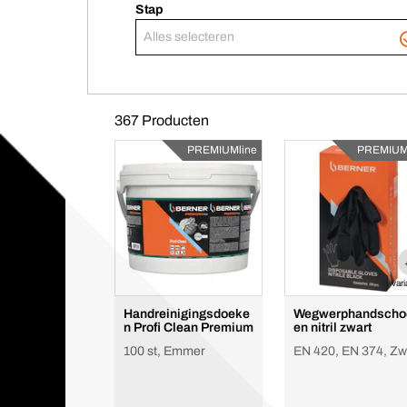
Stap
Alles selecteren
367 Producten
PREMIUMline
PREMIUM
var
Handreinigingsdoeke
Wegwerphandscho
n Profi Clean Premium
en nitril zwart
100 st, Emmer
EN 420, EN 374, Zw