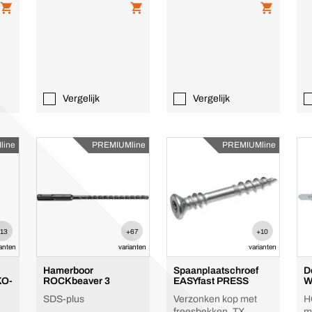
Vergelijk
Vergelijk
line
PREMIUMline
PREMIUMline
+13
+67
+10
ianten
varianten
varianten
Hamerboor
Spaanplaatschroef
D
KO-
ROCKbeaver 3
EASYfast PRESS
W
SDS-plus
Verzonken kop met
H
freesbekken, TX,
m