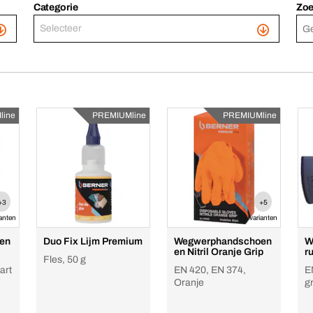
Categorie
Zoe
Selecteer
line
PREMIUMline
PREMIUMline
+3
+5
ianten
varianten
en
Duo Fix Lijm Premium
Wegwerphandschoen
W
en Nitril Oranje Grip
r
Fles, 50 g
art
EN 420, EN 374,
E
Oranje
gr