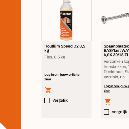
Houtlijm Speed D2 0,5
Spaanplaatsc
kg
EASYfast WA
4,0X 30/18 ZI
Fles, 0.5 kg
Verzonken ko
freesbekken, 
Deeldraad, St
Log in om jouw prijs te
Verzinkt, rib
zien
Log in om jouw p
zien
Vergelijk
Vergelijk