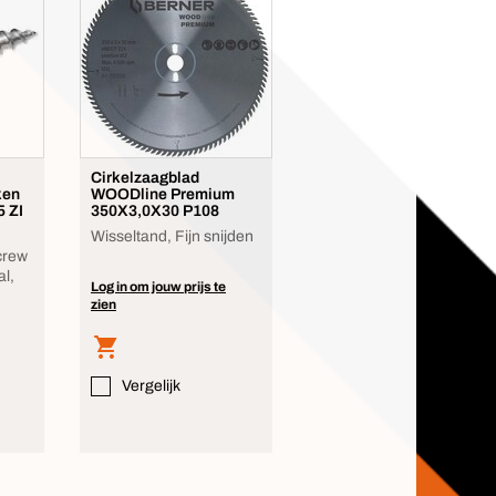
Cirkelzaagblad
ken
WOODline Premium
5 ZI
350X3,0X30 P108
Wisseltand, Fijn snijden
crew
al,
Log in om jouw prijs te
zien
Vergelijk