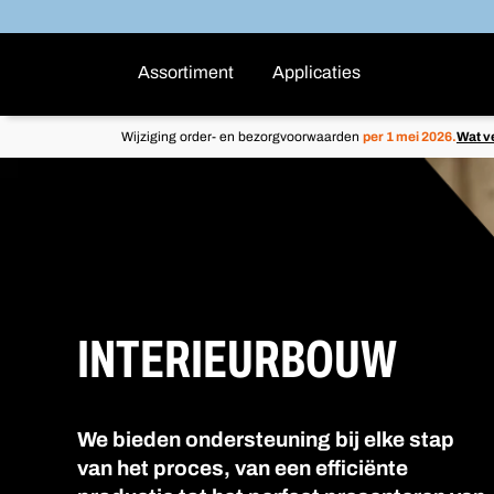
Assortiment
Applicaties
Wijziging order- en bezorgvoorwaarden
per 1 mei 2026.
Wat v
INTERIEURBOUW
We bieden ondersteuning bij elke stap
van het proces, van een efficiënte