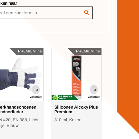
ken naar
PREMIUMline
PREMIUMline
+3
+3
varianten
varianten
erkhandschoenen
Siliconen Alcoxy Plus
undnerfleder
Premium
N 420, EN 388, Licht
310 ml, Koker
ijs, Blauw