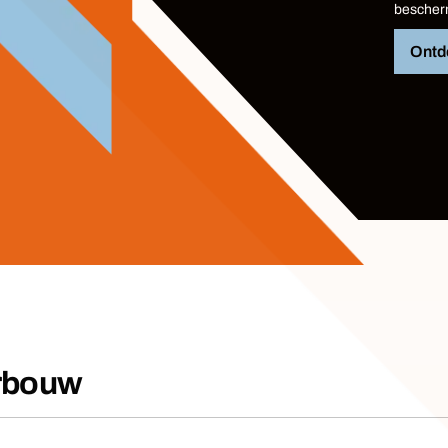
besche
Ontd
urbouw