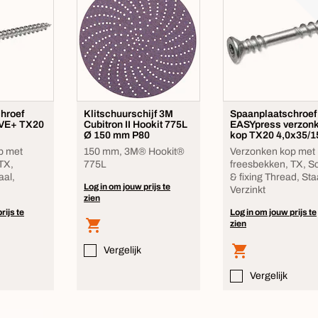
hroef
Klitschuurschijf 3M
Spaanplaatschroef
VE+ TX20
Cubitron II Hookit 775L
EASYpress verzon
Ø 150 mm P80
kop TX20 4,0x35/1
p met
150 mm, 3M® Hookit®
Verzonken kop met
TX,
775L
freesbekken, TX, S
aal,
& fixing Thread, Sta
Log in om jouw prijs te
Verzinkt
zien
rijs te
Log in om jouw prijs te
zien
Vergelijk
Vergelijk