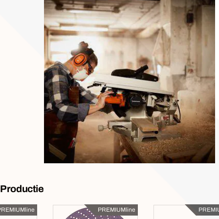
 Productie
PREMIUMline
PREMIUMline
PREMIU