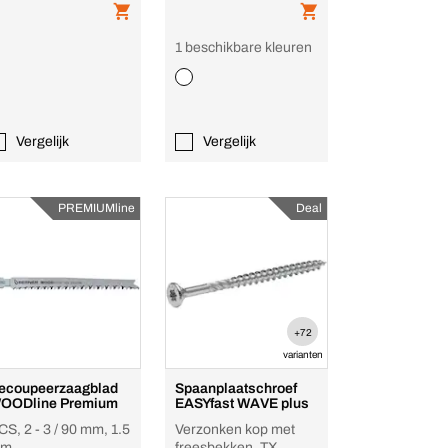
1 beschikbare kleuren
Vergelijk
Vergelijk
PREMIUMline
Deal
+72
varianten
ecoupeerzaagblad
Spaanplaatschroef
OODline Premium
EASYfast WAVE plus
CS, 2 - 3 / 90 mm, 1.5
Verzonken kop met
m
freesbekken, TX,