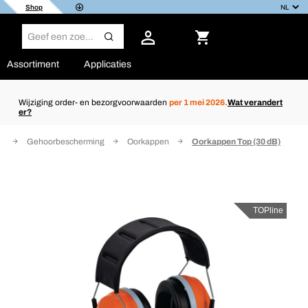
Shop
Assortiment
Applicaties
Wijziging order- en bezorgvoorwaarden
per 1 mei 2026.
Wat verandert
er?
n
Gehoorbescherming
Oorkappen
Oorkappen Top (30 dB)
TOPline