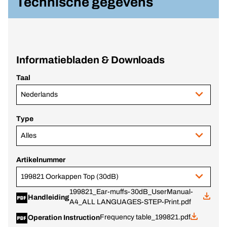
Technische gegevens
Informatiebladen & Downloads
Taal
Nederlands
Type
Alles
Artikelnummer
199821 Oorkappen Top (30dB)
199821_Ear-muffs-30dB_UserManual-
Handleiding
A4_ALL LANGUAGES-STEP-Print.pdf
Frequency table_199821.pdf
Operation Instruction