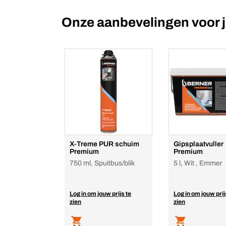
Onze aanbevelingen voor 
X-Treme PUR schuim
Gipsplaatvuller
Premium
Premium
750 ml, Spuitbus/blik
5 l, Wit , Emmer
Log in om jouw prijs te
Log in om jouw prij
zien
zien