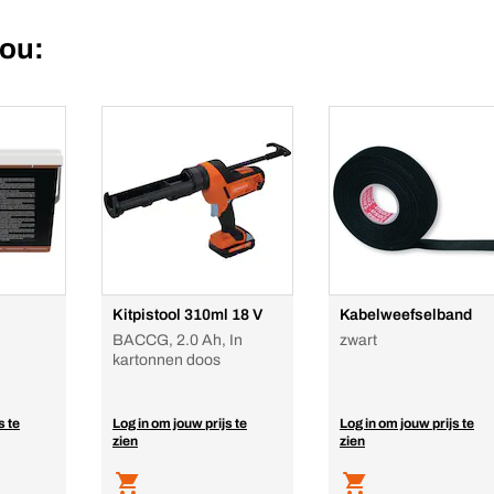
jou:
Kitpistool 310ml 18 V
Kabelweefselband
BACCG, 2.0 Ah, In
zwart
kartonnen doos
s te
Log in om jouw prijs te
Log in om jouw prijs te
zien
zien