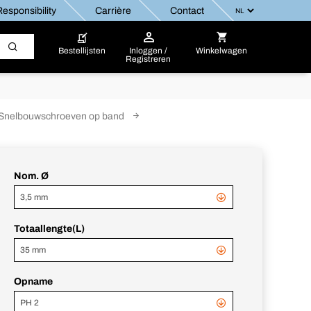
esponsibility
Carrière
Contact
Bestellijsten
Inloggen /
Winkelwagen
Registreren
Snelbouwschroeven op band
Nom. Ø
3,5 mm
Totaallengte(L)
35 mm
Opname
PH 2