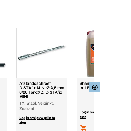
Afstandsschroef
Shampoo en reiniger 2
DISTAfix MINI Ø 4,5 mm
in 1 BERNERwash
8/20 Torx® ZI DISTAfix
MINI
TX, Staal, Verzinkt,
Zeskant
Log in om jouw prijs te
zien
Log in om jouw prijs te
zien