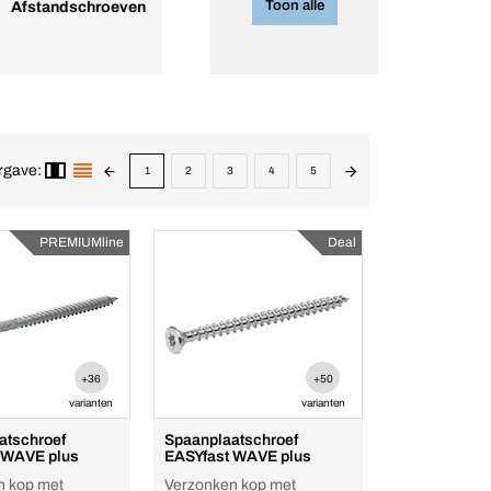
Toon alle
Afstandschroeven
rgave:
1
2
3
4
5
PREMIUMline
Deal
+36
+50
varianten
varianten
atschroef
Spaanplaatschroef
 WAVE plus
EASYfast WAVE plus
n kop met
Verzonken kop met