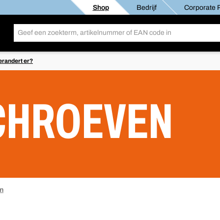
Shop
Bedrijf
Corporate R
erandert er?
CHROEVEN
n