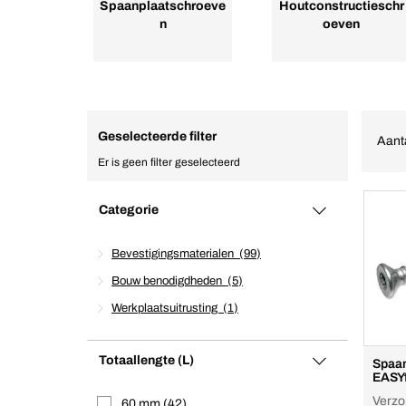
Spaanplaatschroeve
Houtconstructieschr
n
oeven
Geselecteerde filter
Aant
Er is geen filter geselecteerd
Categorie
Bevestigingsmaterialen
99
Bouw benodigdheden
5
Werkplaatsuitrusting
1
Totaallengte (L)
Spaan
EASY
Verzo
60 mm
42