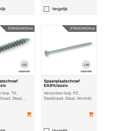
lijk
Vergelijk
STANDARDline
STANDARDline
+52
+38
varianten
varianten
atschroef
Spaanplaatschroef
sic
EASYclassic
 kop, TX,
Verzonken kop, PZ,
draad, Staal,
Deeldraad, Staal, Verzinkt
lijk
Vergelijk