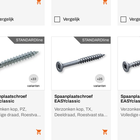
ergelijk
Vergelijk
Verge
STANDARDline
STANDARDline
+33
+25
varianten
varianten
plaatschroef
Spaanplaatschroef
Spaanpla
classic
EASYclassic
EASYclas
nken kop, PZ,
Verzonken kop, TX,
Verzonken
dige draad, Roestvast
Deeldraad, Roestvast staal
Volledige
A2, blank
A2, blank
staal A2, 