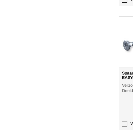
Spaan
EASY
Verzo
V