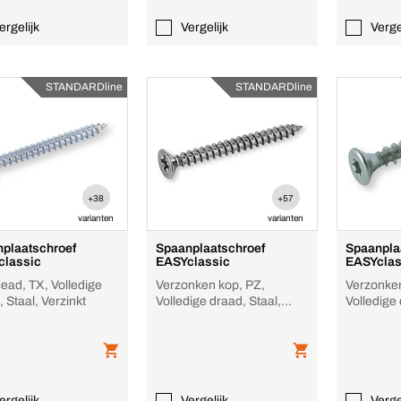
ergelijk
Vergelijk
Verge
STANDARDline
STANDARDline
+38
+57
varianten
varianten
plaatschroef
Spaanplaatschroef
Spaanpla
classic
EASYclassic
EASYclas
ead, TX, Volledige
Verzonken kop, PZ,
Verzonken
draad, Staal, Verzinkt
Volledige draad, Staal,
Volledige 
Verzinkt
Verzinkt
ergelijk
Vergelijk
Verge