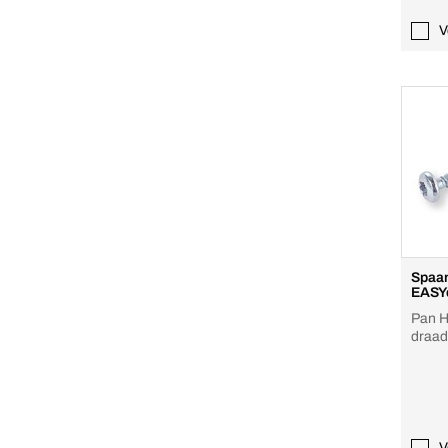
V
Spaan
EASY
Pan H
V