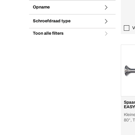
Opname
Schroefdraad type
V
Toon alle filters
Spaan
EASY
Klein
80°, 
Roest
marte