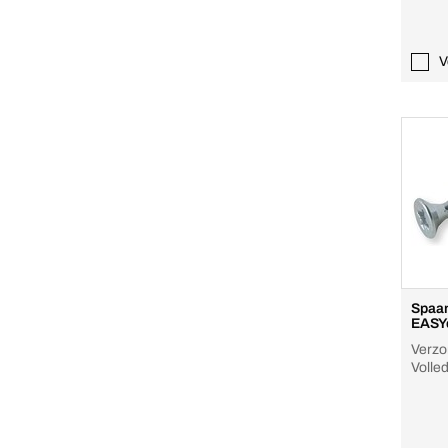
V
Spaan
EASY
Verzo
Volle
staal 