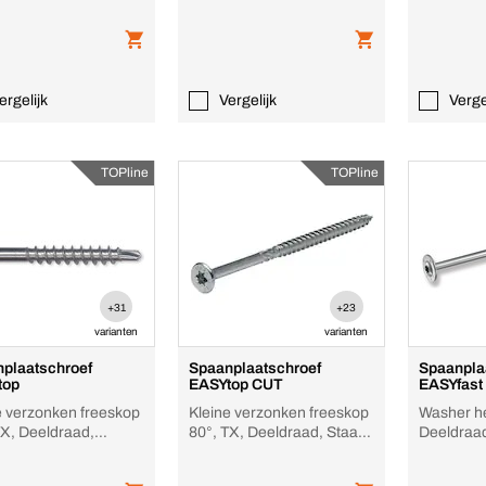
martensitisch
ergelijk
Vergelijk
Verge
TOPline
TOPline
+31
+23
varianten
varianten
plaatschroef
Spaanplaatschroef
Spaanpla
top
EASYtop CUT
EASYfast
e verzonken freeskop
Kleine verzonken freeskop
Washer h
TX, Deeldraad,
80°, TX, Deeldraad, Staal,
Deeldraad
vast staal (RVS
zinc plated
RUSPERT®
nsitisch