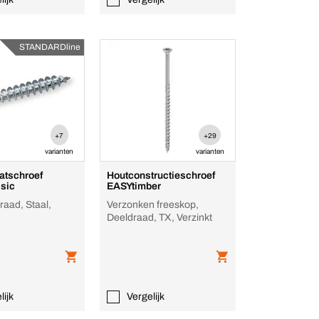
STANDARDline
+7
+29
varianten
varianten
atschroef
Houtconstructieschroef
sic
EASYtimber
raad, Staal,
Verzonken freeskop,
Deeldraad, TX, Verzinkt
lijk
Vergelijk