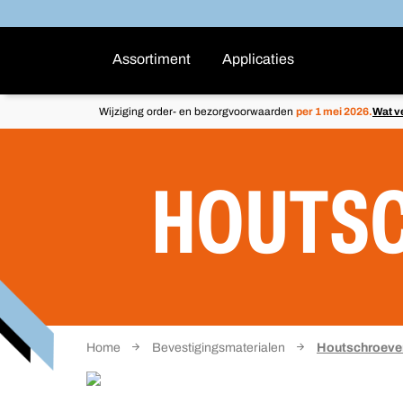
Assortiment
Applicaties
Wijziging order- en bezorgvoorwaarden
per 1 mei 2026.
Wat v
HOUTS
Home
Bevestigingsmaterialen
Houtschroeve