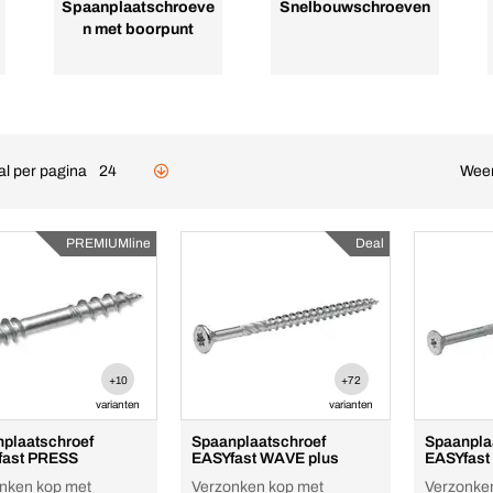
Spaanplaatschroeve
Snelbouwschroeven
n met boorpunt
al per pagina
24
Wee
PREMIUMline
Deal
+10
+72
varianten
varianten
plaatschroef
Spaanplaatschroef
Spaanpla
fast PRESS
EASYfast WAVE plus
EASYfast
nken kop met
Verzonken kop met
Verzonke