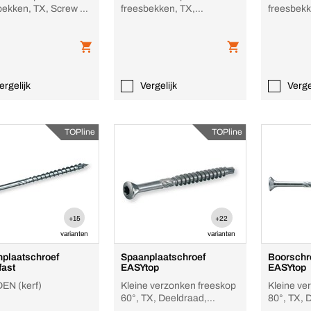
bekken, TX, Screw &
freesbekken, TX,
freesbekk
 Thread, Staal,
Deeldraad, Staal, Verzinkt,
Deeldraad
kt
rib
RUSPERT®
ergelijk
Vergelijk
Verge
TOPline
TOPline
+15
+22
varianten
varianten
plaatschroef
Spaanplaatschroef
Boorschro
ast
EASYtop
EASYtop
EN (kerf)
Kleine verzonken freeskop
Kleine ve
60°, TX, Deeldraad,
80°, TX, 
Roestvast staal,
Verzinkt,