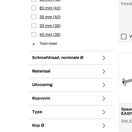
frees
80 mm
42
fixing
Verzin
35 mm
40
30 mm
39
40 mm
39
V
Toon meer
Schroefdraad, nominale Ø
Materiaal
Uitvoering
Kopvorm
Spaan
Type
EASYf
SNIJD
Kop Ø