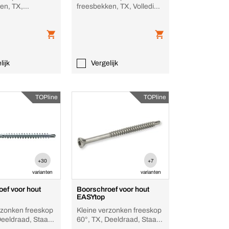
en, TX,
freesbekken, TX, Volledige
, Staal,
draad, Staal, rib
, rib
lijk
Vergelijk
TOPline
TOPline
+30
+7
varianten
varianten
ef voor hout
Boorschroef voor hout
EASYtop
rzonken freeskop
Kleine verzonken freeskop
Deeldraad, Staal,
60°, TX, Deeldraad, Staal,
 Boorpunt
Verzinkt, Boorpunt