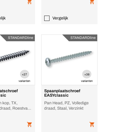
lijk
Vergelijk
STANDARDline
STANDARDline
+27
+38
varianten
varianten
atschroef
Spaanplaatschroef
sic
EASYclassic
 kop, TX,
Pan Head, PZ, Volledige
 draad, Roestvast
draad, Staal, Verzinkt
blank