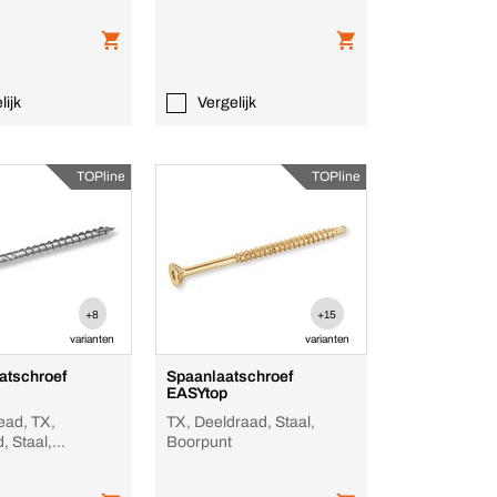
lijk
Vergelijk
TOPline
TOPline
+8
+15
varianten
varianten
atschroef
Spaanlaatschroef
EASYtop
ead, TX,
TX, Deeldraad, Staal,
, Staal,
Boorpunt
, CUT (kerf)