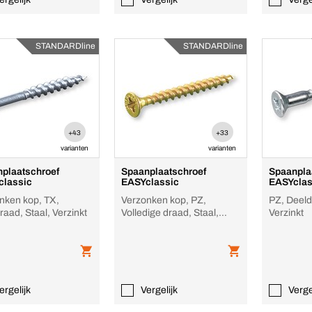
STANDARDline
STANDARDline
+43
+33
varianten
varianten
plaatschroef
Spaanplaatschroef
Spaanpla
classic
EASYclassic
EASYclas
nken kop, TX,
Verzonken kop, PZ,
PZ, Deeld
Deeldraad, Staal, Verzinkt
Volledige draad, Staal,
Verzinkt
Geel verzinkt
ergelijk
Vergelijk
Verge